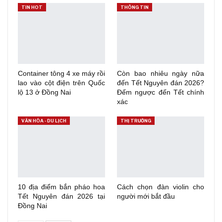
TIN HOT
THÔNG TIN
Container tông 4 xe máy rồi
Còn bao nhiêu ngày nữa
lao vào cột điện trên Quốc
đến Tết Nguyên đán 2026?
lộ 13 ở Đồng Nai
Đếm ngược đến Tết chính
xác
VĂN HÓA - DU LỊCH
THỊ TRƯỜNG
10 địa điểm bắn pháo hoa
Cách chọn đàn violin cho
Tết Nguyên đán 2026 tại
người mới bắt đầu
Đồng Nai