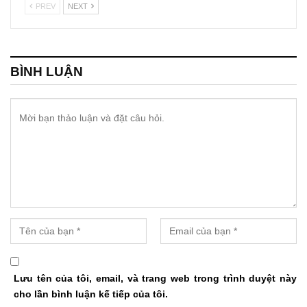
PREV
NEXT
BÌNH LUẬN
Lưu tên của tôi, email, và trang web trong trình duyệt này
cho lần bình luận kế tiếp của tôi.