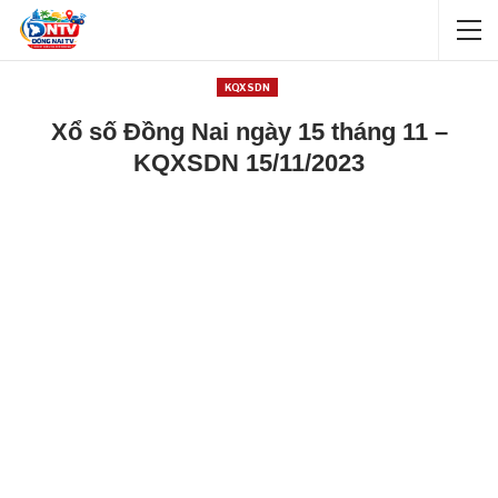
KQXSDN
Xổ số Đồng Nai ngày 15 tháng 11 –
KQXSDN 15/11/2023