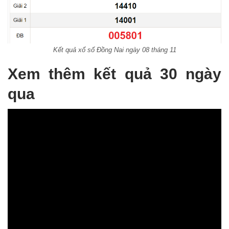
Kết quả xổ số Đồng Nai ngày 08 tháng 11
Xem thêm kết quả 30 ngày
qua