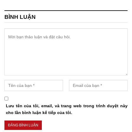
BÌNH LUẬN
Lưu tên của tôi, email, và trang web trong trình duyệt này
cho lần bình luận kế tiếp của tôi.