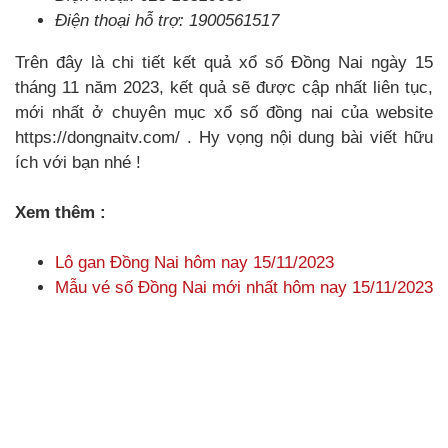
Điện thoại hỗ trợ: 1900561517
Trên đây là chi tiết kết quả xổ số Đồng Nai ngày 15
tháng 11 năm 2023, kết quả sẽ được cập nhất liên tục,
mới nhất ở chuyên mục xổ số đồng nai của website
https://dongnaitv.com/ . Hy vọng nội dung bài viết hữu
ích với bạn nhé !
Xem thêm :
Lô gan Đồng Nai hôm nay 15/11/2023
Mẫu vé số Đồng Nai mới nhất hôm nay 15/11/2023