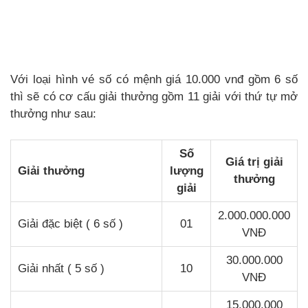
Với loại hình vé số có mệnh giá 10.000 vnđ gồm 6 số
thì sẽ có cơ cấu giải thưởng gồm 11 giải với thứ tự mở
thưởng như sau:
Số
Giá trị giải
Giải thưởng
lượng
thưởng
giải
2.000.000.000
Giải đặc biệt ( 6 số )
01
VNĐ
30.000.000
Giải nhất ( 5 số )
10
VNĐ
15.000.000