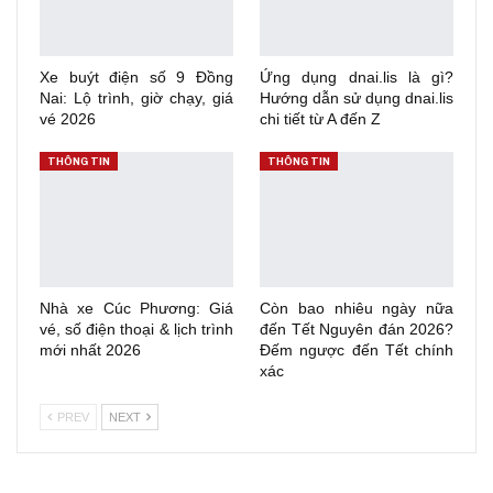
Xe buýt điện số 9 Đồng
Ứng dụng dnai.lis là gì?
Nai: Lộ trình, giờ chạy, giá
Hướng dẫn sử dụng dnai.lis
vé 2026
chi tiết từ A đến Z
THÔNG TIN
THÔNG TIN
Nhà xe Cúc Phương: Giá
Còn bao nhiêu ngày nữa
vé, số điện thoại & lịch trình
đến Tết Nguyên đán 2026?
mới nhất 2026
Đếm ngược đến Tết chính
xác
PREV
NEXT