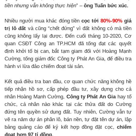
tiền nhưng vẫn không thực hiện
” –
ông Tuấn bức xúc.
Nhiều người mua khác đóng tiền
cọc tới
80%-90%
giá
trị lô đất
và cũng “chết đứng” vì đất không có mà tiền
cũng không lấy lại được. Đến cuối tháng 10-2020, Cơ
quan CSĐT Công an TP.HCM đã tống đạt các quyết
định khởi tố bị can, bắt tạm giam đối với Hoàng Mạnh
Cường, tổng giám đốc Công ty Phát An Gia, để điều tra
hành vi lừa đảo chiếm đoạt tài sản.
Kết quả điều tra ban đầu, cơ quan chức năng không hề
tiếp nhận hồ sơ, cấp phép đầu tư, xây dựng cho cá
nhân Hoàng Mạnh Cường,
Công ty Phát An Gia
hay tổ
chức, cá nhân nào khác tại các thửa đất do Cường
đứng tên quyền sử dụng đất. Tuy nhiên, Cường vẫn tự
vẽ ra năm dự án phân lô, bán nền, tự đặt tên dự án, lập
bảng quảng cáo để ký kết hợp đồng đặt cọc,
chiếm
đoạt hơn 97 tỉ đồng
.