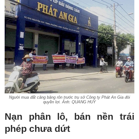
Người mua đất căng băng rôn trước trụ sở Công ty Phát An Gia đòi
quyền lợi. Ảnh: QUANG HUY
Nạn phân lô, bán nền trái
phép chưa dứt