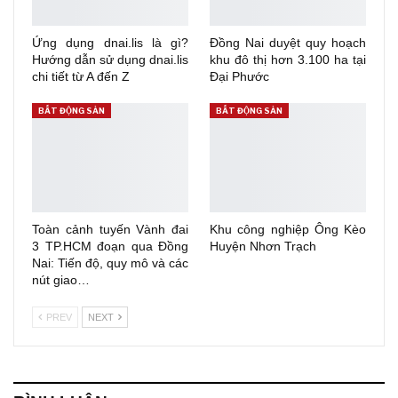
Ứng dụng dnai.lis là gì?
Đồng Nai duyệt quy hoạch
Hướng dẫn sử dụng dnai.lis
khu đô thị hơn 3.100 ha tại
chi tiết từ A đến Z
Đại Phước
BẤT ĐỘNG SẢN
BẤT ĐỘNG SẢN
Toàn cảnh tuyến Vành đai
Khu công nghiệp Ông Kèo
3 TP.HCM đoạn qua Đồng
Huyện Nhơn Trạch
Nai: Tiến độ, quy mô và các
nút giao…
PREV
NEXT