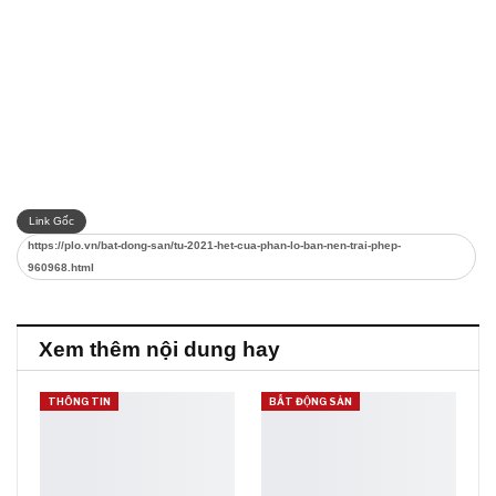
Link Gốc
https://plo.vn/bat-dong-san/tu-2021-het-cua-phan-lo-ban-nen-trai-phep-
960968.html
Xem thêm nội dung hay
THÔNG TIN
BẤT ĐỘNG SẢN