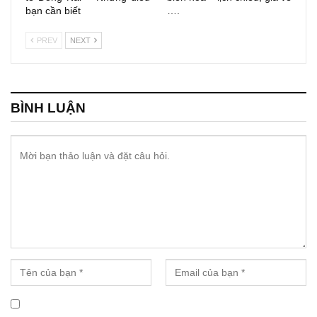
bạn cần biết
….
PREV
NEXT
BÌNH LUẬN