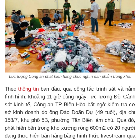
Lực lượng Công an phát hiện hàng chục nghìn sản phẩm trong kho.
Theo
thông tin
ban đầu, qua công tác trinh sát và nắm
tình hình, khoảng 11 giờ cùng ngày, lực lượng Đội Cảnh
sát kinh tế, Công an TP Biên Hòa bất ngờ kiểm tra cơ
sở kinh doanh do ông Đào Doãn Dự (49 tuổi), địa chỉ
158/7, khu phố 5B, phường Tân Biên làm chủ. Qua đó,
phát hiện bên trong kho xưởng rộng 600m2 có 20 người
đang thực hiện bán hàng bằng hình thức livestream qua