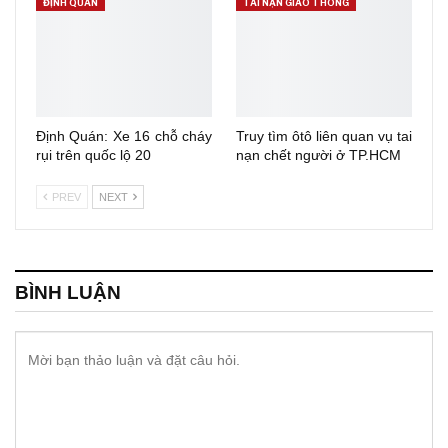
ĐỊNH QUÁN
TAI NẠN GIAO THÔNG
Định Quán: Xe 16 chỗ cháy
Truy tìm ôtô liên quan vụ tai
rụi trên quốc lộ 20
nạn chết người ở TP.HCM
PREV
NEXT
BÌNH LUẬN