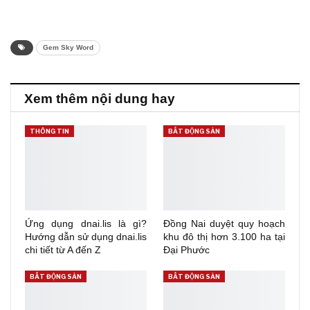
Gem Sky Word
Xem thêm nội dung hay
THÔNG TIN
BẤT ĐỘNG SẢN
Ứng dụng dnai.lis là gì?
Đồng Nai duyệt quy hoạch
Hướng dẫn sử dụng dnai.lis
khu đô thị hơn 3.100 ha tại
chi tiết từ A đến Z
Đại Phước
BẤT ĐỘNG SẢN
BẤT ĐỘNG SẢN