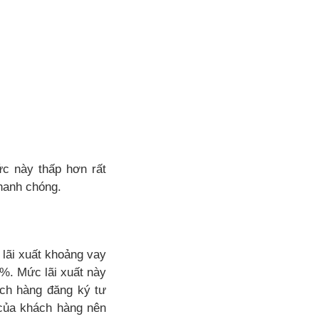
c này thấp hơn rất
nhanh chóng.
 lãi xuất khoảng vay
%. Mức lãi xuất này
ch hàng đăng ký tư
 của khách hàng nên