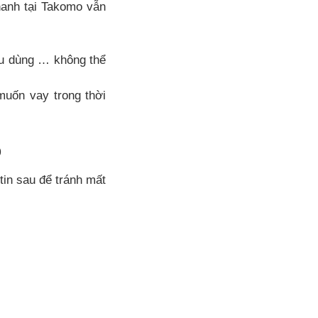
hanh tại Takomo vẫn
êu dùng … không thể
uốn vay trong thời
o
tin sau để tránh mất