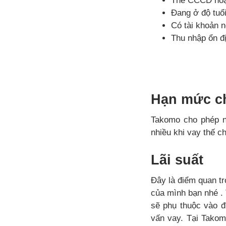
Thẻ CCCD hoặ
Đang ở độ tuổi
Có tài khoản 
Thu nhập ổn đ
Hạn mức c
Takomo cho phép n
nhiều khi vay thế ch
Lãi suất
Đây là điểm quan tr
của mình bạn nhé . 
sẽ phụ thuộc vào đ
vấn vay. Tại Takom