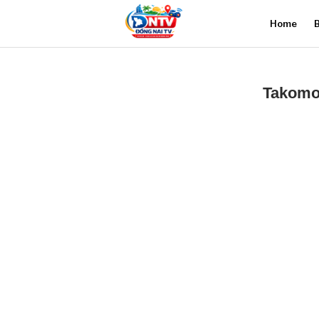
Home
B
Takomo 