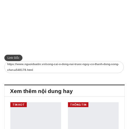
Link Gốc
https://www.nguoiduatin.vn/song-cai-o-dong-nai-truoc-nguy-co-thanh-dong-song-
chet-a548178.html
Xem thêm nội dung hay
TIN HOT
THÔNG TIN