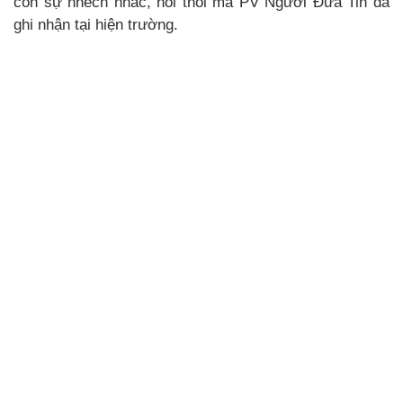
còn sự nhếch nhác, hôi thối mà PV Người Đưa Tin đã
ghi nhận tại hiện trường.