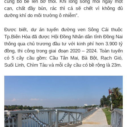
cũng bỏ bè lên bờ thôi. Khi lòng sông mỗi ngày một
cạn, chất đầy bùn, rác thì cá sẽ chết vì không đủ
dưỡng khí do môi trường ô nhiễm”.
Được biết, dự án tuyến đường ven Sông Cái thuộc
Tp.Biên Hòa đã được Hội Đồng Nhân dân tỉnh Đồng Nai
thông qua chủ trương đầu tư với kinh phí hơn 3.900 tỷ
đồng, thi công trong giai đoạn 2020 – 2024. Toàn tuyến
có 5 cây cầu gồm: Cầu Tân Mai, Bà Bột, Rạch Gió,
Suối Linh, Chìm Tàu và mỗi cây cầu có bề rộng là 23m.