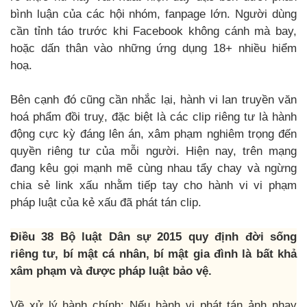
bình luận của các hội nhóm, fanpage lớn. Người dùng
cần tỉnh táo trước khi Facebook không cánh mà bay,
hoặc dấn thân vào những ứng dụng 18+ nhiều hiểm
hoạ.
Bên cạnh đó cũng cần nhắc lại, hành vi lan truyền văn
hoá phẩm đồi truỵ, đặc biệt là các clip riêng tư là hành
động cực kỳ đáng lên án, xâm phạm nghiêm trọng đến
quyền riêng tư của mỗi người. Hiện nay, trên mạng
đang kêu gọi mạnh mẽ cùng nhau tẩy chay và ngừng
chia sẻ link xấu nhằm tiếp tay cho hành vi vi phạm
pháp luật của kẻ xấu đã phát tán clip.
Điều 38 Bộ luật Dân sự 2015 quy định đời sống
riêng tư, bí mật cá nhân, bí mật gia đình là bất khả
xâm phạm và được pháp luật bảo vệ.
Về xử lý hành chính: Nếu hành vi phát tán ảnh nhạy