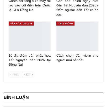
Container tông 4 xe máy rồi
Còn bao nhiêu ngày nữa
lao vào cột điện trên Quốc
đến Tết Nguyên đán 2026?
lộ 13 ở Đồng Nai
Đếm ngược đến Tết chính
xác
VĂN HÓA - DU LỊCH
THỊ TRƯỜNG
10 địa điểm bắn pháo hoa
Cách chọn đàn violin cho
Tết Nguyên đán 2026 tại
người mới bắt đầu
Đồng Nai
PREV
NEXT
BÌNH LUẬN