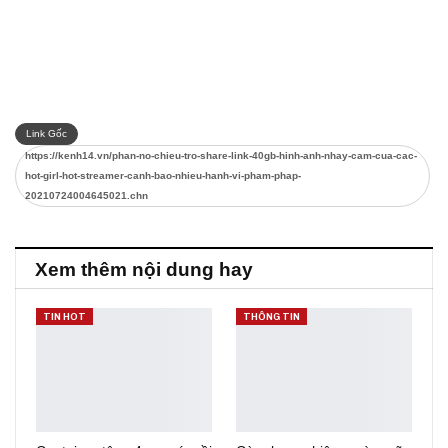
Link Gốc
https://kenh14.vn/phan-no-chieu-tro-share-link-40gb-hinh-anh-nhay-cam-cua-cac-
hot-girl-hot-streamer-canh-bao-nhieu-hanh-vi-pham-phap-
20210724004645021.chn
Xem thêm nội dung hay
TIN HOT
THÔNG TIN