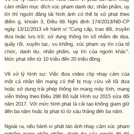
cảm nhằm mục đích xúc phạm danh dự, nhân phẩm, uy
tín thì người đăng tải hình ảnh có thể bị xử phạt theo
điểm g, khoản 3, Điều 66 Nghị định 174/2013/NĐ-CP
ngày 13/11/2013 về hành vi “Cung cấp, trao đổi, truyền
đưa hoặc lưu trữ, sử dụng thông tin số nhằm đe dọa,
quấy rối, xuyên tạc, vu khống, xúc phạm uy tín của tổ
chức, danh dự, nhân phẩm, uy tín của người khác”.
Mức phạt tiền từ 10 triệu đến 20 triệu đồng.
Về xử lý hình sự: Việc đưa video clip nhạy cảm của
một cá nhân lên mạng có thể bị truy cứu về tội đưa
hoặc sử dụng trái phép thông tin mạng máy tính, mạng
viễn thông theo Điều 288 Bộ luật Hình sự 2015 sửa đổi
năm 2017. Với mức hình phạt là cải tạo không giam giữ
đến ba năm hoặc bị phạt tù từ sáu tháng đến ba năm.
Ngoài ra, nếu hành vi phát tán ảnh nhạy cảm xúc phạm
nghiêm trọng nhân phẩm, danh dự của người đó thì