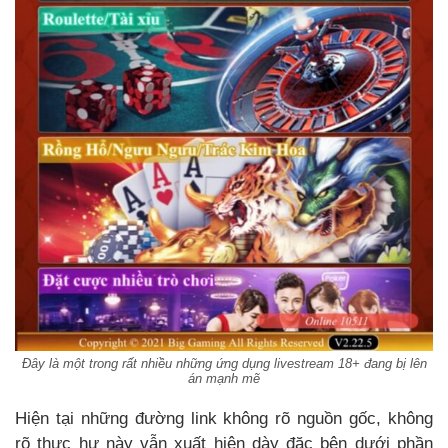
Đây là một trong rất nhiều những ứng dụng livestream 18+ đang bị lên
án mạnh mẽ
Hiện tại những đường link không rõ nguồn gốc, không
rõ thực hư này vẫn xuất hiện dày đặc bên dưới phần