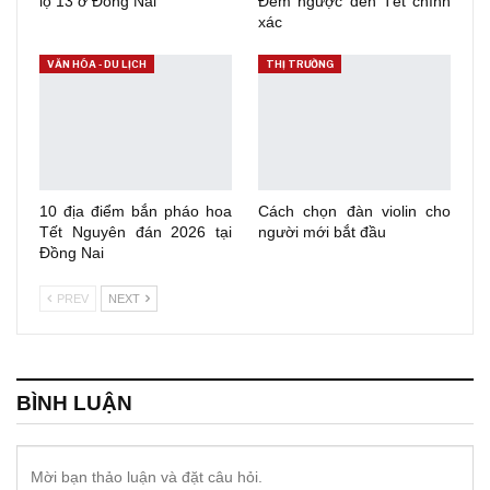
lộ 13 ở Đồng Nai
Đếm ngược đến Tết chính
xác
VĂN HÓA - DU LỊCH
THỊ TRƯỜNG
10 địa điểm bắn pháo hoa
Cách chọn đàn violin cho
Tết Nguyên đán 2026 tại
người mới bắt đầu
Đồng Nai
PREV
NEXT
BÌNH LUẬN