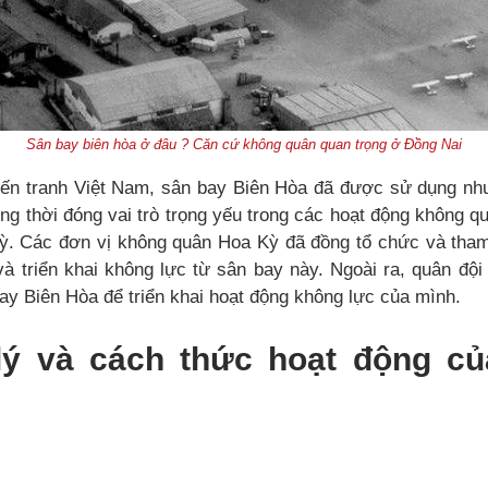
Sân bay biên hòa ở đâu ? Căn cứ không quân quan trọng ở Đồng Nai
iến tranh Việt Nam, sân bay Biên Hòa đã được sử dụng n
ng thời đóng vai trò trọng yếu trong các hoạt động không 
. Các đơn vị không quân Hoa Kỳ đã đồng tổ chức và tham
 và triển khai không lực từ sân bay này. Ngoài ra, quân đ
y Biên Hòa để triển khai hoạt động không lực của mình.
a lý và cách thức hoạt động c