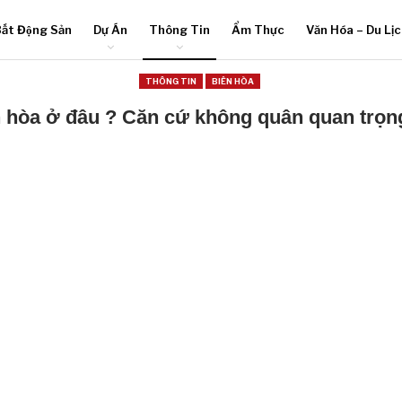
ất Động Sản
Dự Án
Thông Tin
Ẩm Thực
Văn Hóa – Du Lị
THÔNG TIN
BIÊN HÒA
n hòa ở đâu ? Căn cứ không quân quan trọn