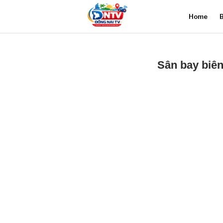
Home
B
Sân bay biê