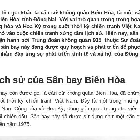
 tên gọi khác là căn cứ không quân Biên Hòa, là một s
Biên Hòa, tỉnh Đồng Nai. Với vai trò quan trọng trong h
 hòa và Hoa Kỳ trong suốt thời kỳ chiến tranh Việt N
ỏ vào cuộc chiến tranh xứng tầm lịch sử. Hiện nay, sân
ận hành bởi Trung đoàn không quân 935, thuộc Sư đoà
 sân bay này đang được quy hoạch và phát triển để phục
nhằm đáp ứng sự phát triển kinh tế và xã hội của Đồng 
ịch sử của Sân bay Biên Hòa
 hay còn được gọi là căn cứ không quân Biên Hòa, đã chứng
uốt thời kỳ chiến tranh Việt Nam. Đây là một trong nhữn
t Nam Cộng hòa và Hoa Kỳ, đóng góp quan trọng cho việc t
ối chiến đấu. Sân bay này đã được sử dụng như một căn 
ến năm 1975.