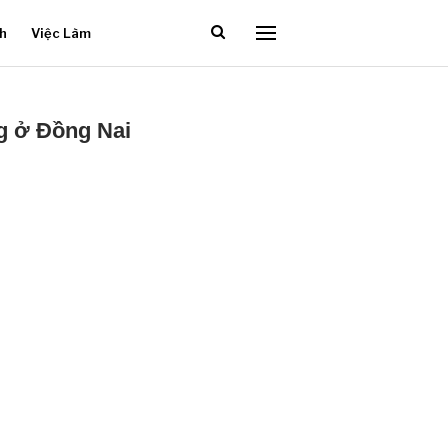
ch
Việc Làm
g ở Đồng Nai