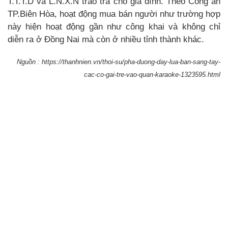
T.T.T.D và L.N.X.N trao trả cho gia đình. Theo Công an
TP.Biên Hòa, hoạt động mua bán người như trường hợp
này hiện hoạt động gần như công khai và không chỉ
diễn ra ở Đồng Nai mà còn ở nhiều tỉnh thành khác.
Nguồn : https://thanhnien.vn/thoi-su/pha-duong-day-lua-ban-sang-tay-
cac-co-gai-tre-vao-quan-karaoke-1323595.html