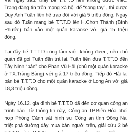
Vài ngày sau, thấy bé T.T.T.D làm không được việc,
Trang đăng tin trên mạng xã hội để “sang tay”, thì được
Duy Anh Tuấn liên hệ trao đổi với giá 5 triệu đồng. Ngay
sau đó Tuấn mang bé T.T.T.D lên H.Chơn Thành (Bình
Phước) bán vào một quán karaoke với giá 15 triệu
đồng.
Tại đây bé T.T.T.D cũng làm việc không được, nên chủ
quán đã gọi Tuấn đến trả lại. Tuấn liền đưa T.T.T.D đến
Tây Ninh “bán” cho Phan Vũ Hải (chủ một quán karaoke
ở TX.Trảng Bàng) với giá 17 triệu đồng. Tiếp đó Hải lại
bán bé T.T.T.D cho một quán karaoke ở Long An với giá
18,3 triệu đồng.
Ngày 16.12, gia đình bé T.T.T.D đã đến cơ quan công an
trình báo. Từ thông tin này, Công an TP.Biên Hòa phối
hợp Phòng Cảnh sát hình sự Công an tỉnh Đồng Nai
triệt phá đường dây mua bán người trên, giải cứu 2 bé