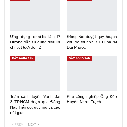
Ứng dụng dnai.lis là gì?
Đồng Nai duyệt quy hoạch
Hướng dẫn sử dụng dnai.lis
khu đô thị hơn 3.100 ha tại
chi tiết từ A đến Z
Đại Phước
BẤT ĐỘNG SẢN
BẤT ĐỘNG SẢN
Toàn cảnh tuyến Vành đai
Khu công nghiệp Ông Kèo
3 TP.HCM đoạn qua Đồng
Huyện Nhơn Trạch
Nai: Tiến độ, quy mô và các
nút giao…
PREV
NEXT