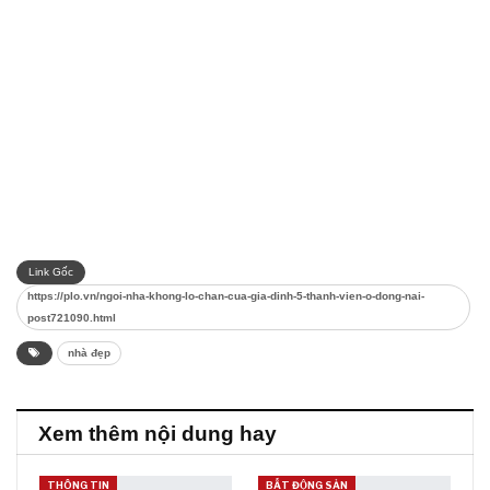
Link Gốc
https://plo.vn/ngoi-nha-khong-lo-chan-cua-gia-dinh-5-thanh-vien-o-dong-nai-
post721090.html
nhà đẹp
Xem thêm nội dung hay
THÔNG TIN
BẤT ĐỘNG SẢN