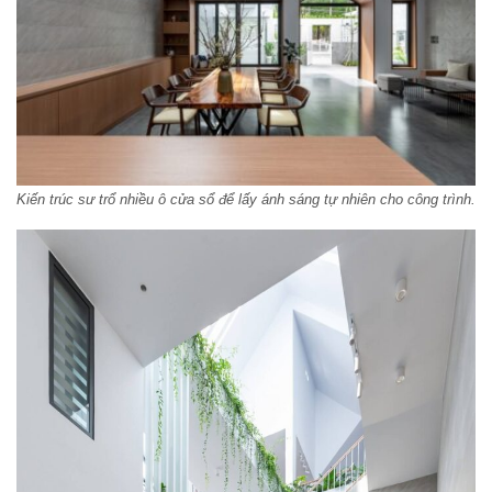
Kiến trúc sư trổ nhiều ô cửa sổ để lấy ánh sáng tự nhiên cho công trình.