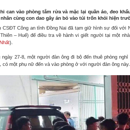
hi can vào phòng tắm rửa và mặc lại quần áo, đeo khẩu 
 nhân cùng con dao gây án bỏ vào túi trốn khỏi hiện trư
 CSĐT Công an tỉnh Đồng Nai đã tạm giữ hình sự đối với
 Thiên – Huế) để điều tra về hành vi giết người tại một nhà
Nhất
).
 ngày 27-8, một người đàn ông đi bộ đến thuê phòng nghỉ ở
, có một phụ nữ đến và vào phòng ở với người đàn ông này.