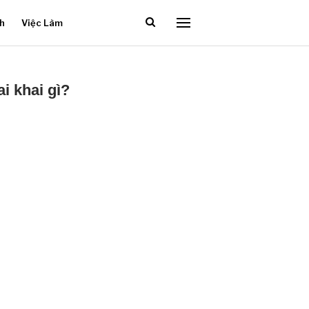
ch
Việc Làm
i khai gì?