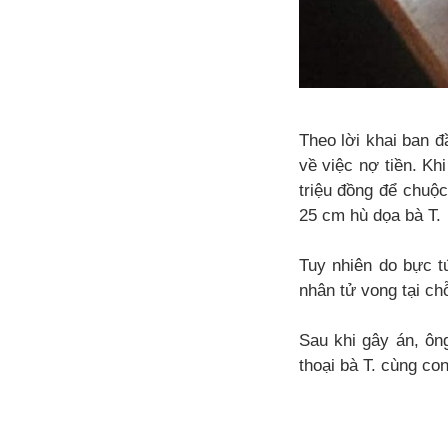
Theo lời khai ban 
về việc nợ tiền. Kh
triệu đồng để chuộc 
25 cm hù dọa bà T.
Tuy nhiên do bực t
nhân tử vong tại ch
Sau khi gây án, ôn
thoại bà T. cùng con