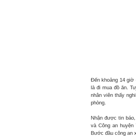
Đến khoảng 14 giờ c
là đi mua đồ ăn. T
nhân viên thấy ngh
phòng.
Nhận được tin báo
và Công an huyện T
Bước đầu công an xá