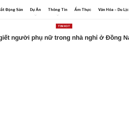
ất Động Sản
Dự Án
Thông Tin
Ẩm Thực
Văn Hóa – Du Lị
TIN HOT
giết người phụ nữ trong nhà nghỉ ở Đồng Na