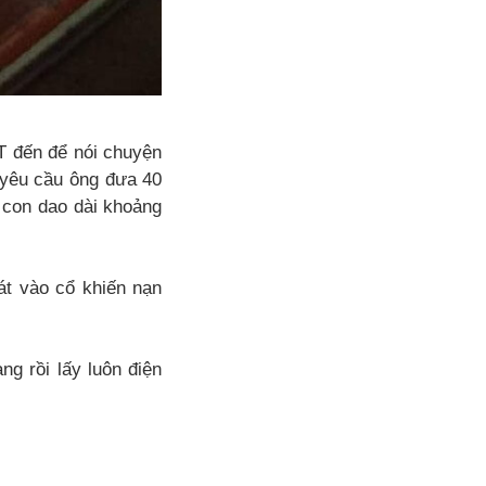
T đến để nói chuyện
, yêu cầu ông đưa 40
t con dao dài khoảng
át vào cổ khiến nạn
g rồi lấy luôn điện