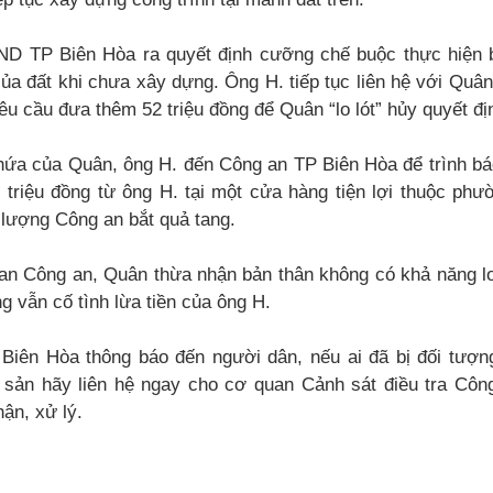
D TP Biên Hòa ra quyết định cưỡng chế buộc thực hiện b
của đất khi chưa xây dựng. Ông H. tiếp tục liên hệ với Quân
u cầu đưa thêm 52 triệu đồng để Quân “lo lót” hủy quyết đ
 hứa của Quân, ông H. đến Công an TP Biên Hòa để trình bá
 triệu đồng từ ông H. tại một cửa hàng tiện lợi thuộc ph
c lượng Công an bắt quả tang.
an Công an, Quân thừa nhận bản thân không có khả năng lo
g vẫn cố tình lừa tiền của ông H.
Biên Hòa thông báo đến người dân, nếu ai đã bị đối tượ
i sản hãy liên hệ ngay cho cơ quan Cảnh sát điều tra Côn
ận, xử lý.