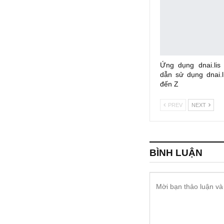
Ứng dụng dnai.lis
dẫn sử dụng dnai.li
đến Z
PREV
NEXT
BÌNH LUẬN