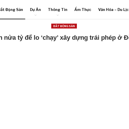
ất Động Sản
Dự Án
Thông Tin
Ẩm Thực
Văn Hóa – Du Lị
BẤT ĐỘNG SẢN
 nửa tỷ để lo ‘chạy’ xây dựng trái phép ở 