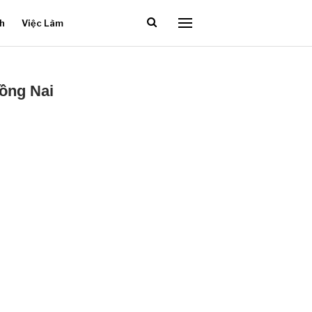
ch
Việc Làm
Đồng Nai