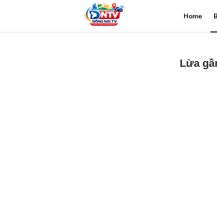
Home
B
Lừa gần