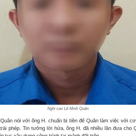
Nghi can Lê Minh Quân
 Quân nói với ông H. chuẩn bị tiền để Quân làm việc với c
rái phép. Tin tưởng lời hứa, ông H. đã nhiều lần đưa cho 
ếp tục xây dựng công trình tại mảnh đất trên.