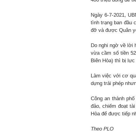
Ngày 6-7-2021, UBN
tình trạng ban đầu 
đỡ và được Quân yê
Do nghi ngờ về lời
vừa cầm số tiền 52
Biên Hòa) thì bị lự
Làm việc với cơ qu
dựng trái phép nhưn
Công an thành phố 
đảo, chiếm đoạt tà
Hòa để được tiếp nh
Theo PLO