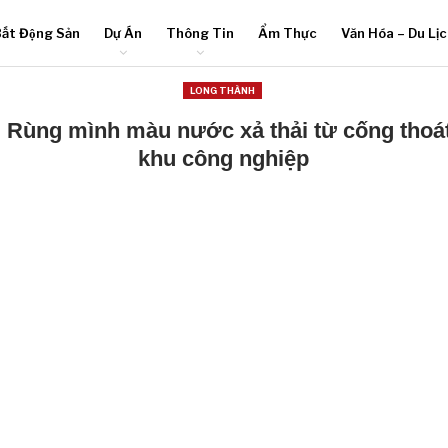
ất Động Sản
Dự Án
Thông Tin
Ẩm Thực
Văn Hóa – Du Lị
LONG THÀNH
 Rùng mình màu nước xả thải từ cống thoá
khu công nghiệp