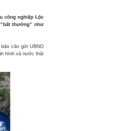
hu công nghiệp Lộc
 “bất thường” như
ó báo cáo gửi UBND
h hình xả nước thải