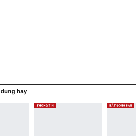
 dung hay
THÔNG TIN
BẤT ĐỘNG SẢN