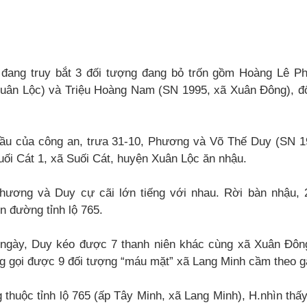
 đang truy bắt 3 đối tượng đang bỏ trốn gồm Hoàng Lê P
uân Lộc) và Triệu Hoàng Nam (SN 1995, xã Xuân Đông), đ
đầu của công an, trưa 31-10, Phương và Võ Thế Duy (SN 
ối Cát 1, xã Suối Cát, huyện Xuân Lộc ăn nhậu.
hương và Duy cự cãi lớn tiếng với nhau. Rời bàn nhậu, 
n đường tỉnh lộ 765.
 ngày, Duy kéo được 7 thanh niên khác cùng xã Xuân Đôn
g gọi được 9 đối tượng “máu mặt” xã Lang Minh cầm theo gậ
 thuộc tỉnh lộ 765 (ấp Tây Minh, xã Lang Minh), H.nhìn th