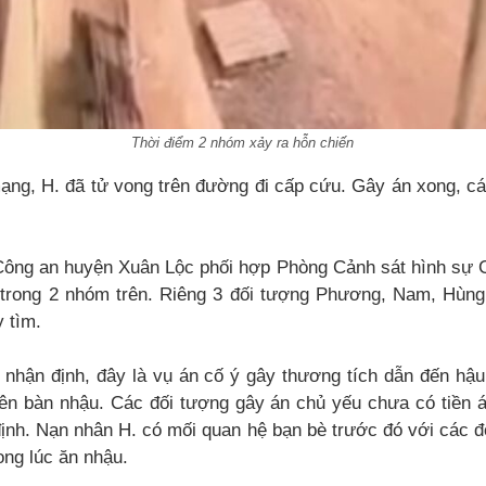
Thời điểm 2 nhóm xảy ra hỗn chiến
ạng, H. đã tử vong trên đường đi cấp cứu. Gây án xong, cá
Công an huyện Xuân Lộc phối hợp Phòng Cảnh sát hình sự Cô
trong 2 nhóm trên. Riêng 3 đối tượng Phương, Nam, Hùng 
y tìm.
 nhận định, đây là vụ án cố ý gây thương tích dẫn đến hậu
ên bàn nhậu. Các đối tượng gây án chủ yếu chưa có tiền á
ịnh. Nạn nhân H. có mối quan hệ bạn bè trước đó với các đ
ong lúc ăn nhậu.