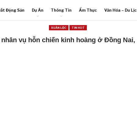
ất Động Sản
Dự Án
Thông Tin
Ẩm Thực
Văn Hóa – Du Lị
XUÂN LỘC
TIN HOT
nhân vụ hỗn chiến kinh hoàng ở Đồng Nai,