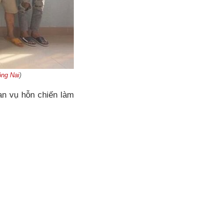
ng Nai
)
uan vụ hỗn chiến làm