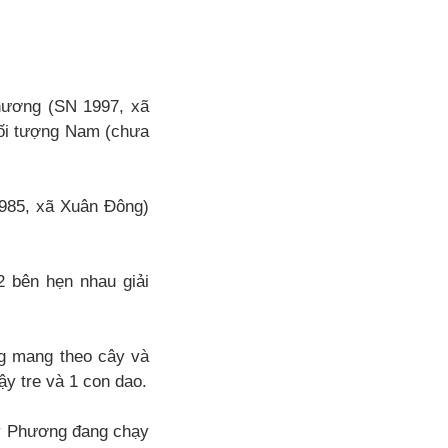
hương (SN 1997, xã
ối tượng Nam (chưa
1985, xã Xuân Đông)
2 bên hẹn nhau giải
g mang theo cây và
y tre và 1 con dao.
ấy Phương đang chạy