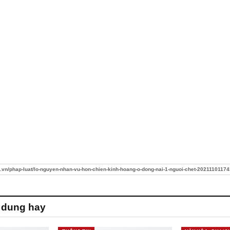
m.vn/phap-luat/lo-nguyen-nhan-vu-hon-chien-kinh-hoang-o-dong-nai-1-nguoi-chet-2021110117
 dung hay