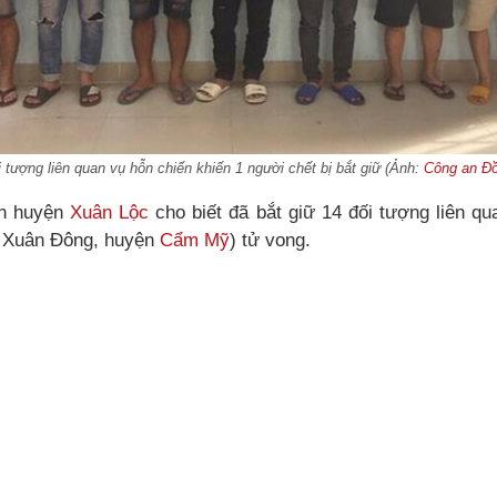
 tượng liên quan vụ hỗn chiến khiến 1 người chết bị bắt giữ (Ảnh:
Công an Đồ
an huyện
Xuân Lộc
cho biết đã bắt giữ 14 đối tượng liên q
ã Xuân Đông, huyện
Cẩm Mỹ
) tử vong.