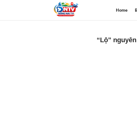
Home
B
“Lộ” nguyên 