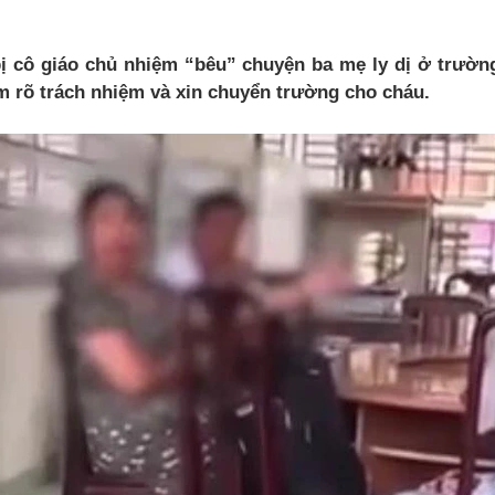
bị cô giáo chủ nhiệm “bêu” chuyện ba mẹ ly dị ở trườn
m rõ trách nhiệm và xin chuyển trường cho cháu.