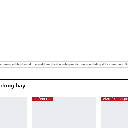
duc-huong-nghiep/lanh-dao-so-gddt-co-giao-beu-chuyen-cha-me-hoc-sinh-ly-di-la-khong-nen
 dung hay
THÔNG TIN
VĂN HÓA - DU LỊC