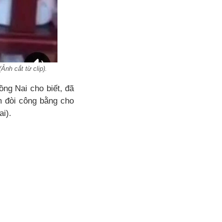
Ảnh cắt từ clip).
ng Nai cho biết, đã
m đòi công bằng cho
i).