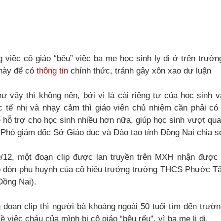
việc cô giáo “bêu” việc ba mẹ học sinh ly dị ở trên trườn
 này để có
thông tin
chính thức, tránh gây xôn xao dư luận
ư vậy thì không nên, bởi vì là cái riêng tư của học sinh v
c tế nhị và nhạy cảm thì giáo viên chủ nhiệm cần phải c
ể hỗ trợ cho học sinh nhiều hơn nữa, giúp học sinh vượt qua 
, Phó giám đốc Sở Giáo dục và Đào tạo tỉnh Đồng Nai chia s
/12, một đoạn clip được lan truyền trên MXH nhận được n
iếp đón phụ huynh của cô hiệu trưởng trường THCS Phước 
Đồng Nai).
 đoạn clip thì người bà khoảng ngoài 50 tuổi tìm đến trườ
 việc cháu của mình bị cô giáo “bêu rếu”, vì ba mẹ li dị.