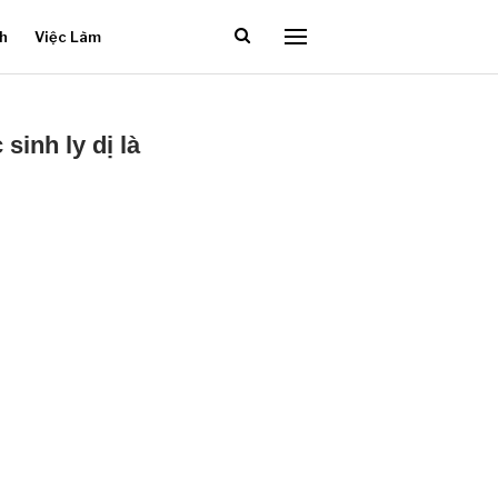
ch
Việc Làm
inh ly dị là