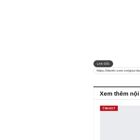
Link Gốc
https://dantri.com.vn/giao-
Xem thêm nội
TIN HOT