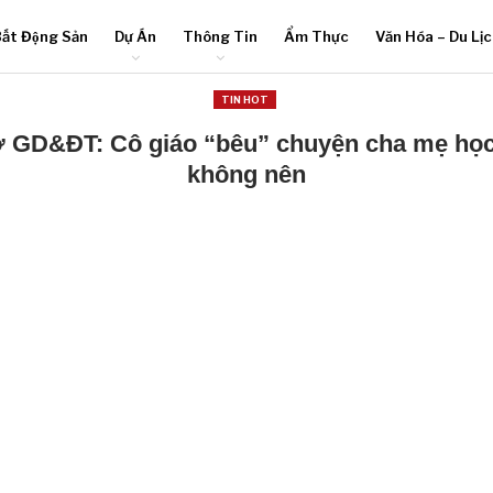
ất Động Sản
Dự Án
Thông Tin
Ẩm Thực
Văn Hóa – Du Lị
TIN HOT
 GD&ĐT: Cô giáo “bêu” chuyện cha mẹ học s
không nên