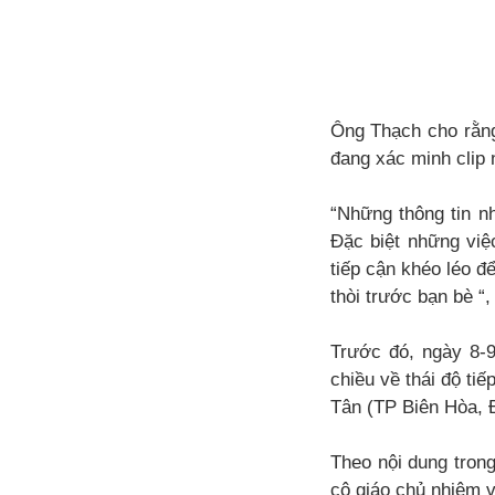
Ông Thạch cho rằng 
đang xác minh clip
“Những thông tin nh
Đặc biệt những việ
tiếp cận khéo léo đ
thòi trước bạn bè “
Trước đó, ngày 8-9
chiều về thái độ t
Tân (TP Biên Hòa, 
Theo nội dung trong
cô giáo chủ nhiệm về