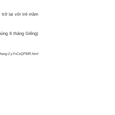
trở lại với trẻ mầm
mùng 6 tháng Giêng)
et-thang-2-yYnCeQPMR.html