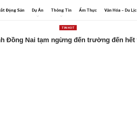
ất Động Sản
Dự Án
Thông Tin
Ẩm Thực
Văn Hóa – Du Lị
TIN HOT
nh Đồng Nai tạm ngừng đến trường đến hết 