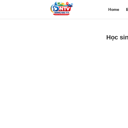
Home
B
Học si