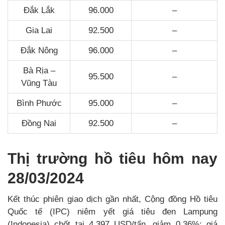
Đắk Lắk
96.000
–
Gia Lai
92.500
–
Đắk Nông
96.000
–
Bà Rịa –
95.500
–
Vũng Tàu
Bình Phước
95.000
–
Đồng Nai
92.500
–
Thị trường hồ tiêu hôm nay
28/03/2024
Kết thúc phiên giao dịch gần nhất, Cộng đồng Hồ tiêu
Quốc tế (IPC) niêm yết giá tiêu đen Lampung
(Indonesia) chốt tại 4.397 USD/tấn, giảm 0,36%; giá