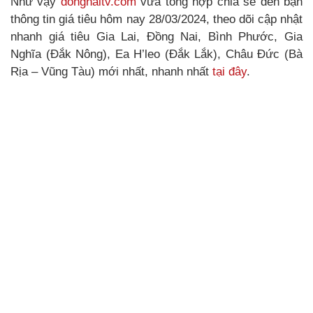
Như vậy
dongnaitv.com
vừa tổng hợp chia sẻ đến bạn
thông tin giá tiêu hôm nay 28/03/2024, theo dõi cập nhật
nhanh giá tiêu Gia Lai, Đồng Nai, Bình Phước, Gia
Nghĩa (Đắk Nông), Ea H’leo (Đắk Lắk), Châu Đức (Bà
Rịa – Vũng Tàu) mới nhất, nhanh nhất
tại đây
.