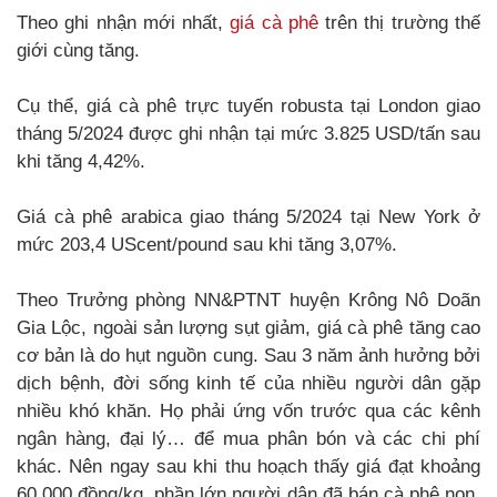
Theo ghi nhận mới nhất,
giá cà phê
trên thị trường thế
giới cùng tăng.
Cụ thể, giá cà phê trực tuyến robusta tại London giao
tháng 5/2024 được ghi nhận tại mức 3.825 USD/tấn sau
khi tăng 4,42%.
Giá cà phê arabica giao tháng 5/2024 tại New York ở
mức 203,4 UScent/pound sau khi tăng 3,07%.
Theo Trưởng phòng NN&PTNT huyện Krông Nô Doãn
Gia Lộc, ngoài sản lượng sụt giảm, giá cà phê tăng cao
cơ bản là do hụt nguồn cung. Sau 3 năm ảnh hưởng bởi
dịch bệnh, đời sống kinh tế của nhiều người dân gặp
nhiều khó khăn. Họ phải ứng vốn trước qua các kênh
ngân hàng, đại lý… để mua phân bón và các chi phí
khác. Nên ngay sau khi thu hoạch thấy giá đạt khoảng
60.000 đồng/kg, phần lớn người dân đã bán cà phê non,