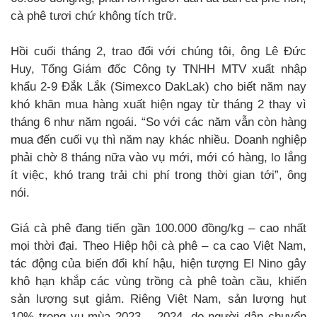
cà phê tươi chứ không tích trữ.
Hồi cuối tháng 2, trao đổi với chúng tôi, ông Lê Đức
Huy, Tổng Giám đốc Công ty TNHH MTV xuất nhập
khẩu 2-9 Đắk Lắk (Simexco DakLak) cho biết năm nay
khó khăn mua hàng xuất hiện ngay từ tháng 2 thay vì
tháng 6 như năm ngoái. “So với các năm vẫn còn hàng
mua đến cuối vụ thì năm nay khác nhiều. Doanh nghiệp
phải chờ 8 tháng nữa vào vụ mới, mới có hàng, lo lắng
ít việc, khó trang trải chi phí trong thời gian tới”, ông
nói.
Giá cà phê đang tiến gần 100.000 đồng/kg – cao nhất
mọi thời đại. Theo Hiệp hội cà phê – ca cao Việt Nam,
tác động của biến đổi khí hậu, hiện tượng El Nino gây
khô hạn khắp các vùng trồng cà phê toàn cầu, khiến
sản lượng sụt giảm. Riêng Việt Nam, sản lượng hụt
10% trong vụ mùa 2023 – 2024, do người dân chuyển