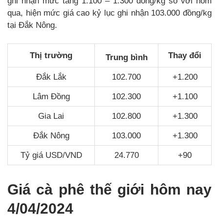
ghi nhận mức tăng 1.100 – 1.300 đồng/kg so với hôm
qua, hiện mức giá cao kỷ lục ghi nhận 103.000 đồng/kg
tại Đắk Nông.
Thị trường
Thay đổi
Trung bình
Đắk Lắk
102.700
+1.200
Lâm Đồng
102.300
+1.100
Gia Lai
102.800
+1.300
Đắk Nông
103.000
+1.300
Tỷ giá USD/VND
24.770
+90
Giá cà phê thế giới hôm nay
4/04/2024