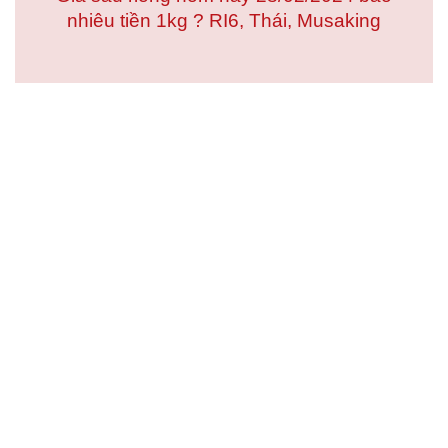
nhiêu tiền 1kg ? RI6, Thái, Musaking