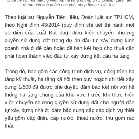
Chưa hề có một bản nghiệm thu hạ tầng nhưng STC Golden Land rầm
rộ rao bán sản phẩm nhà phố, shop-house, biệt thự.
Theo luật sư Nguyễn Tiến Hiểu, Đoàn luật sư TP.HCM,
theo Nghị định 43/2014 (quy định chi tiết thi hành một
số điều của Luật Đất đai), điều kiện chuyển nhượng
quyền sử dụng đất trong dự án đầu tư xây dựng kinh
doanh nhà ở để bán hoặc để bán kết hợp cho thuê cần
phải hoàn thành việc đầu tư xây dựng kết cấu hạ tầng.
Trong đó, bao gồm các công trình dịch vụ, công trình hạ
tầng kỹ thuật, hạ tầng xã hội theo quy hoạch chi tiết xây
dựng 1/500 đã được phê duyệt; đảm bảo kết nối với hệ
thống hạ tầng chung của khu vực trước khi thực hiện
việc chuyển nhượng quyền sử dụng đất cho người dân
tự xây dựng nhà ở; đảm bảo cung cấp các dịch vụ thiết
yếu gồm cấp điện, cấp nước, thoát nước, thu gom rác
thải.