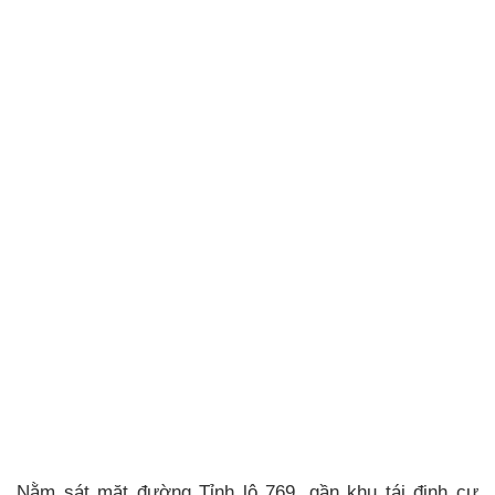
Nằm sát mặt đường Tỉnh lộ 769, gần khu tái định cư