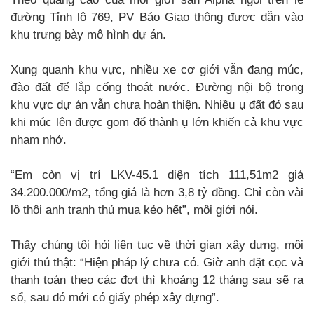
đường Tỉnh lộ 769, PV Báo Giao thông được dẫn vào
khu trưng bày mô hình dự án.
Xung quanh khu vực, nhiều xe cơ giới vẫn đang múc,
đào đất để lắp cống thoát nước. Đường nội bộ trong
khu vực dự án vẫn chưa hoàn thiện. Nhiều ụ đất đỏ sau
khi múc lên được gom đổ thành ụ lớn khiến cả khu vực
nham nhở.
“Em còn vị trí LKV-45.1 diện tích 111,51m2 giá
34.200.000/m2, tổng giá là hơn 3,8 tỷ đồng. Chỉ còn vài
lô thôi anh tranh thủ mua kẻo hết”, môi giới nói.
Thấy chúng tôi hỏi liên tục về thời gian xây dựng, môi
giới thú thật: “Hiện pháp lý chưa có. Giờ anh đặt cọc và
thanh toán theo các đợt thì khoảng 12 tháng sau sẽ ra
sổ, sau đó mới có giấy phép xây dựng”.