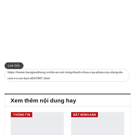
Link Gốc
https://www.baogiaothong.vn/du-an-stc-long-thanh-chua-cap-phep-xay-dung-da-
ram-ro-rao-ban-d547887.html
Xem thêm nội dung hay
THÔNG TIN
BẤT ĐỘNG SẢN