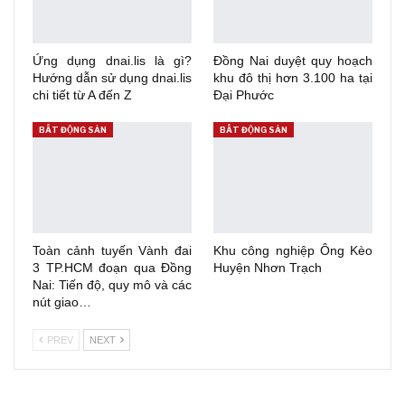
Ứng dụng dnai.lis là gì?
Đồng Nai duyệt quy hoạch
Hướng dẫn sử dụng dnai.lis
khu đô thị hơn 3.100 ha tại
chi tiết từ A đến Z
Đại Phước
BẤT ĐỘNG SẢN
BẤT ĐỘNG SẢN
Toàn cảnh tuyến Vành đai
Khu công nghiệp Ông Kèo
3 TP.HCM đoạn qua Đồng
Huyện Nhơn Trạch
Nai: Tiến độ, quy mô và các
nút giao…
PREV
NEXT