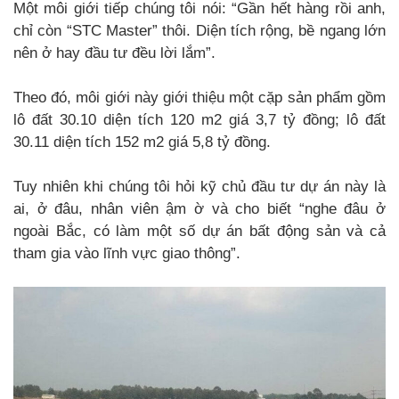
Một môi giới tiếp chúng tôi nói: “Gần hết hàng rồi anh,
chỉ còn “STC Master” thôi. Diện tích rộng, bề ngang lớn
nên ở hay đầu tư đều lời lắm”.
Theo đó, môi giới này giới thiệu một cặp sản phẩm gồm
lô đất 30.10 diện tích 120 m2 giá 3,7 tỷ đồng; lô đất
30.11 diện tích 152 m2 giá 5,8 tỷ đồng.
Tuy nhiên khi chúng tôi hỏi kỹ chủ đầu tư dự án này là
ai, ở đâu, nhân viên ậm ờ và cho biết “nghe đâu ở
ngoài Bắc, có làm một số dự án bất động sản và cả
tham gia vào lĩnh vực giao thông”.