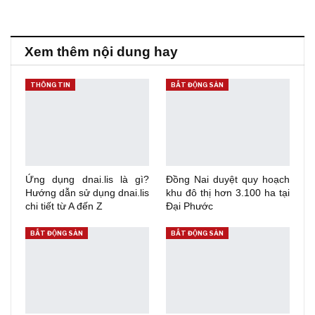
Xem thêm nội dung hay
THÔNG TIN
BẤT ĐỘNG SẢN
Ứng dụng dnai.lis là gì?
Đồng Nai duyệt quy hoạch
Hướng dẫn sử dụng dnai.lis
khu đô thị hơn 3.100 ha tại
chi tiết từ A đến Z
Đại Phước
BẤT ĐỘNG SẢN
BẤT ĐỘNG SẢN