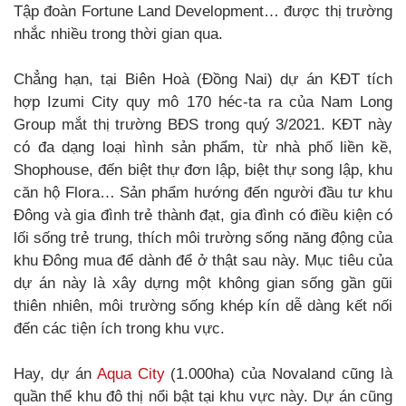
Tập đoàn Fortune Land Development… được thị trường
nhắc nhiều trong thời gian qua.
Chẳng hạn, tại Biên Hoà (Đồng Nai) dự án KĐT tích
hợp Izumi City quy mô 170 héc-ta ra của Nam Long
Group mắt thị trường BĐS trong quý 3/2021. KĐT này
có đa dạng loại hình sản phẩm, từ nhà phố liền kề,
Shophouse, đến biệt thự đơn lập, biệt thự song lập, khu
căn hộ Flora… Sản phẩm hướng đến người đầu tư khu
Đông và gia đình trẻ thành đạt, gia đình có điều kiện có
lối sống trẻ trung, thích môi trường sống năng động của
khu Đông mua để dành để ở thật sau này. Mục tiêu của
dự án này là xây dựng một không gian sống gần gũi
thiên nhiên, môi trường sống khép kín dễ dàng kết nối
đến các tiện ích trong khu vực.
Hay, dự án
Aqua City
(1.000ha) của Novaland cũng là
quần thể khu đô thị nổi bật tại khu vực này. Dự án cũng