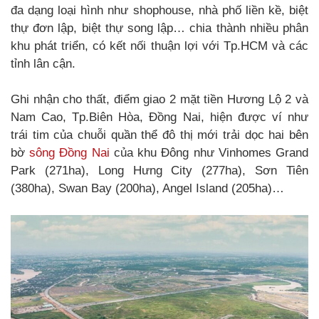
đa dạng loại hình như shophouse, nhà phố liền kề, biệt
thự đơn lập, biệt thự song lập… chia thành nhiều phân
khu phát triển, có kết nối thuận lợi với Tp.HCM và các
tỉnh lân cận.
Ghi nhận cho thất, điểm giao 2 mặt tiền Hương Lộ 2 và
Nam Cao, Tp.Biên Hòa, Đồng Nai, hiện được ví như
trái tim của chuỗi quần thể đô thị mới trải dọc hai bên
bờ
sông Đồng Nai
của khu Đông như Vinhomes Grand
Park (271ha), Long Hưng City (277ha), Sơn Tiên
(380ha), Swan Bay (200ha), Angel Island (205ha)…