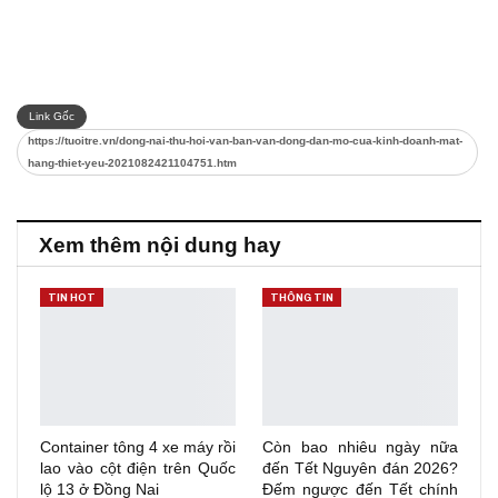
Link Gốc
https://tuoitre.vn/dong-nai-thu-hoi-van-ban-van-dong-dan-mo-cua-kinh-doanh-mat-
hang-thiet-yeu-2021082421104751.htm
Xem thêm nội dung hay
TIN HOT
THÔNG TIN
Container tông 4 xe máy rồi
Còn bao nhiêu ngày nữa
lao vào cột điện trên Quốc
đến Tết Nguyên đán 2026?
lộ 13 ở Đồng Nai
Đếm ngược đến Tết chính