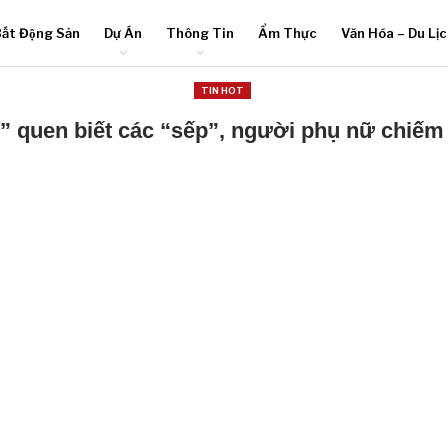
ất Động Sản
Dự Án
Thông Tin
Ẩm Thực
Văn Hóa – Du Lị
TIN HOT
” quen biết các “sếp”, người phụ nữ chiếm 