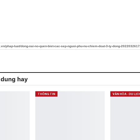
m.vn/phap-luat/dong-nai-no-quen-biet-cac-sep-nguoi-phu-nu-chiem-doat-3-ty-dong-202203261
 dung hay
THÔNG TIN
VĂN HÓA - DU LỊC