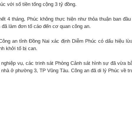
úc với số tiền tổng cộng 3 tỷ đồng.
hết 4 tháng, Phúc không thực hiện như thỏa thuận ban đầu v
n đã làm đơn tố cáo đến cơ quan công an.
 Công an tỉnh Đồng Nai xác định Diễm Phúc có dấu hiệu lừa
h khởi tố bị can.
nghiệp vụ, các trinh sát Phòng Cảnh sát hình sự đã vừa bắ
ôi nhà ở phường 3, TP Vũng Tàu. Công an đã di lý Phúc về trụ