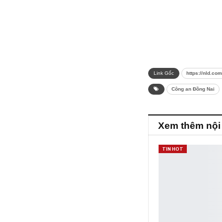
Link Gốc
https://nld.co
Công an Đồng Nai
Xem thêm nội
TIN HOT