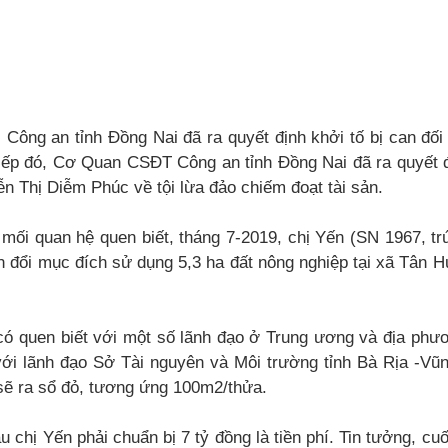
Công an tỉnh Đồng Nai đã ra quyết định khởi tố bị can đối
iếp đó, Cơ Quan CSĐT Công an tỉnh Đồng Nai đã ra quyết đị
ễn Thị Diễm Phúc về tội lừa đảo chiếm đoạt tài sản.
 mối quan hệ quen biết, tháng 7-2019, chị Yến (SN 1967, tr
đổi mục đích sử dụng 5,3 ha đất nông nghiệp tại xã Tân Hư
có quen biết với một số lãnh đạo ở Trung ương và địa phươ
 với lãnh đạo Sở Tài nguyên và Môi trường tỉnh Bà Rịa -Vũ
sẽ ra sổ đỏ, tương ứng 100m2/thửa.
u chị Yến phải chuẩn bị 7 tỷ đồng là tiền phí. Tin tưởng, cu