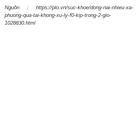
Nguồn : https://plo.vn/suc-khoe/dong-nai-nhieu-xa-
phuong-qua-tai-khong-xu-ly-f0-kip-trong-2-gio-
1028830.html