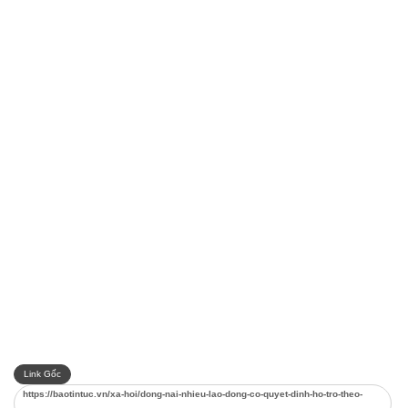
Link Gốc
https://baotintuc.vn/xa-hoi/dong-nai-nhieu-lao-dong-co-quyet-dinh-ho-tro-theo-