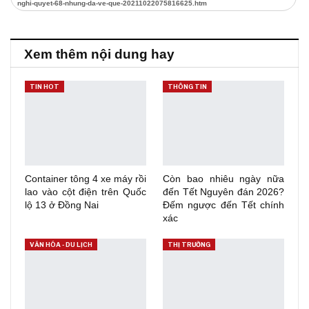
nghi-quyet-68-nhung-da-ve-que-20211022075816625.htm
Xem thêm nội dung hay
TIN HOT
THÔNG TIN
Container tông 4 xe máy rồi
Còn bao nhiêu ngày nữa
lao vào cột điện trên Quốc
đến Tết Nguyên đán 2026?
lộ 13 ở Đồng Nai
Đếm ngược đến Tết chính
xác
VĂN HÓA - DU LỊCH
THỊ TRƯỜNG