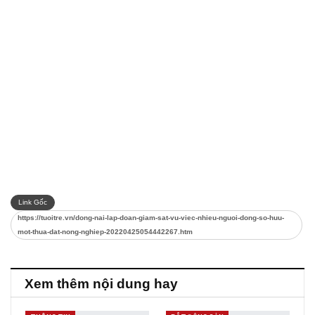
Link Gốc
https://tuoitre.vn/dong-nai-lap-doan-giam-sat-vu-viec-nhieu-nguoi-dong-so-huu-
mot-thua-dat-nong-nghiep-20220425054442267.htm
Xem thêm nội dung hay