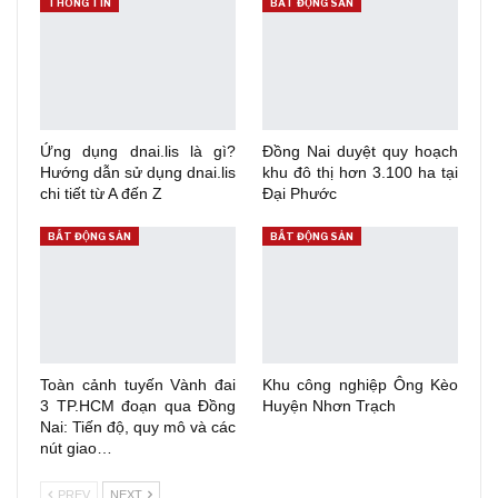
THÔNG TIN
BẤT ĐỘNG SẢN
Ứng dụng dnai.lis là gì?
Đồng Nai duyệt quy hoạch
Hướng dẫn sử dụng dnai.lis
khu đô thị hơn 3.100 ha tại
chi tiết từ A đến Z
Đại Phước
BẤT ĐỘNG SẢN
BẤT ĐỘNG SẢN
Toàn cảnh tuyến Vành đai
Khu công nghiệp Ông Kèo
3 TP.HCM đoạn qua Đồng
Huyện Nhơn Trạch
Nai: Tiến độ, quy mô và các
nút giao…
PREV
NEXT