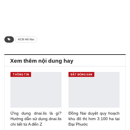
KCN Hố Nai
Xem thêm nội dung hay
THÔNG TIN
BẤT ĐỘNG SẢN
Ứng dụng dnai.lis là gì?
Đồng Nai duyệt quy hoạch
Hướng dẫn sử dụng dnai.lis
khu đô thị hơn 3.100 ha tại
chi tiết từ A đến Z
Đại Phước