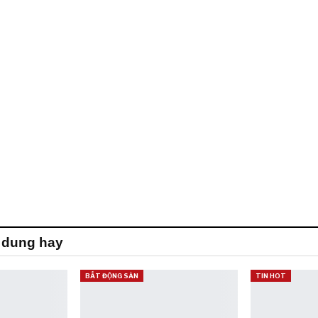
 dung hay
BẤT ĐỘNG SẢN
TIN HOT