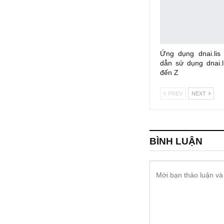
Ứng dụng dnai.lis
dẫn sử dụng dnai.li
đến Z
PREV
NEXT
BÌNH LUẬN