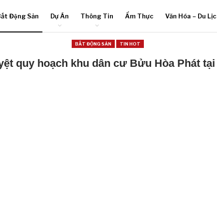
ất Động Sản
Dự Án
Thông Tin
Ẩm Thực
Văn Hóa – Du Lị
BẤT ĐỘNG SẢN
TIN HOT
yệt quy hoạch khu dân cư Bửu Hòa Phát tại