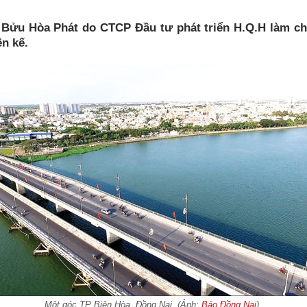
Bửu Hòa Phát do CTCP Đầu tư phát triển H.Q.H làm ch
ên kế.
Một góc TP Biên Hòa, Đồng Nai. (Ảnh:
Báo Đồng Nai
).