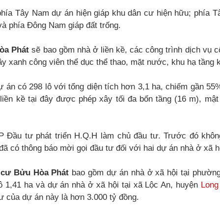
hía Tây Nam dự án hiện giáp khu dân cư hiện hữu; phía T
và phía Đông Nam giáp đất trống.
òa Phát
sẽ bao gồm nhà ở liền kề, các công trình dịch vụ 
y xanh công viên thể dục thể thao, mặt nước, khu hạ tầng 
ự án có 298 lô với tổng diện tích hơn 3,1 ha, chiếm gần 55%
iền kề tại đây được phép xây tối đa bốn tầng (16 m), mậ
 Đầu tư phát triển H.Q.H làm chủ đầu tư. Trước đó khôn
ã có thông báo mời gọi đầu tư đối với hai dự án nhà ở xã hội
 cư Bửu Hòa Phát
bao gồm dự án nhà ở xã hội tại phường
 1,41 ha và dự án nhà ở xã hội tại xã Lộc An, huyện
Long
 của dự án này là hơn 3.000 tỷ đồng.