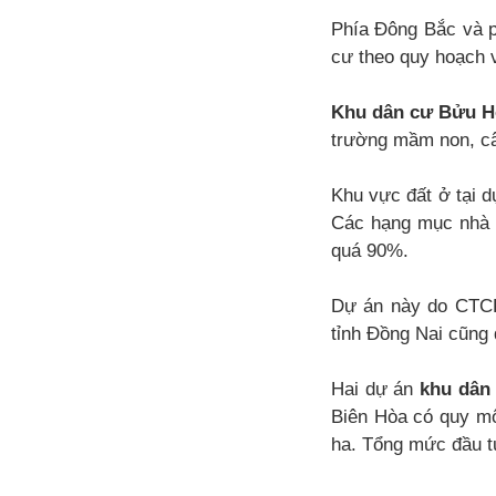
Phía Đông Bắc và p
cư theo quy hoạch 
Khu dân cư Bửu H
trường mầm non, câ
Khu vực đất ở tại d
Các hạng mục nhà l
quá 90%.
Dự án này do CTCP
tỉnh Đồng Nai cũng đ
Hai dự án
khu dân
Biên Hòa có quy mô
ha. Tổng mức đầu tư