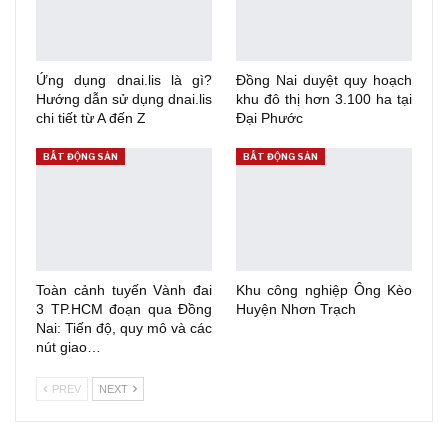
Ứng dụng dnai.lis là gì?
Đồng Nai duyệt quy hoạch
Hướng dẫn sử dụng dnai.lis
khu đô thị hơn 3.100 ha tại
chi tiết từ A đến Z
Đại Phước
BẤT ĐỘNG SẢN
BẤT ĐỘNG SẢN
Toàn cảnh tuyến Vành đai
Khu công nghiệp Ông Kèo
3 TP.HCM đoạn qua Đồng
Huyện Nhơn Trạch
Nai: Tiến độ, quy mô và các
nút giao…
PREV
NEXT