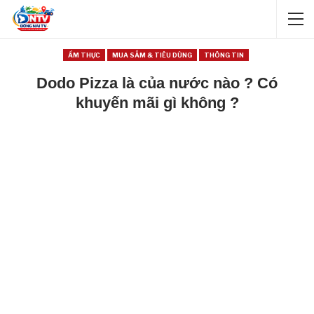
ẨM THỰC
MUA SẮM & TIÊU DÙNG
THÔNG TIN
Dodo Pizza là của nước nào ? Có
khuyến mãi gì không ?