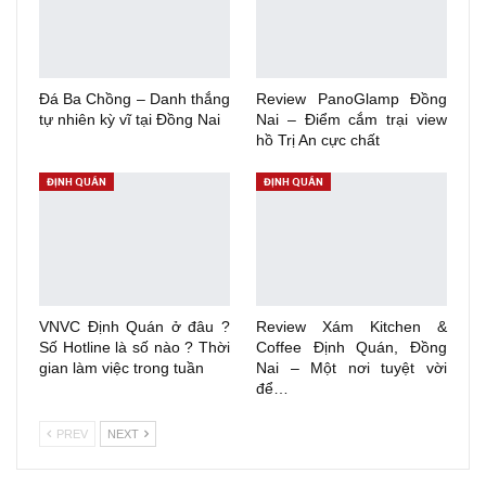
Đá Ba Chồng – Danh thắng
Review PanoGlamp Đồng
tự nhiên kỳ vĩ tại Đồng Nai
Nai – Điểm cắm trại view
hồ Trị An cực chất
ĐỊNH QUÁN
ĐỊNH QUÁN
VNVC Định Quán ở đâu ?
Review Xám Kitchen &
Số Hotline là số nào ? Thời
Coffee Định Quán, Đồng
gian làm việc trong tuần
Nai – Một nơi tuyệt vời
để…
PREV
NEXT