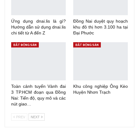
Ứng dụng dnai.lis là gì?
Đồng Nai duyệt quy hoạch
Hướng dẫn sử dụng dnai.lis
khu đô thị hơn 3.100 ha tại
chi tiết từ A đến Z
Đại Phước
BẤT ĐỘNG SẢN
BẤT ĐỘNG SẢN
Toàn cảnh tuyến Vành đai
Khu công nghiệp Ông Kèo
3 TP.HCM đoạn qua Đồng
Huyện Nhơn Trạch
Nai: Tiến độ, quy mô và các
nút giao…
PREV
NEXT