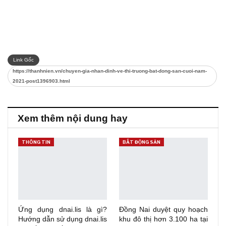
Link Gốc
https://thanhnien.vn/chuyen-gia-nhan-dinh-ve-thi-truong-bat-dong-san-cuoi-nam-
2021-post1396903.html
Xem thêm nội dung hay
THÔNG TIN
BẤT ĐỘNG SẢN
Ứng dụng dnai.lis là gì?
Đồng Nai duyệt quy hoạch
Hướng dẫn sử dụng dnai.lis
khu đô thị hơn 3.100 ha tại