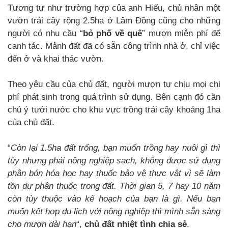
Tương tự như trường hợp của anh Hiếu, chủ nhân một
vườn trái cây rộng 2.5ha ở Lâm Đồng cũng cho những
người có nhu cầu “
bỏ phố về quê
” mượn miễn phí để
canh tác. Mảnh đất đã có sẵn công trình nhà ở, chỉ việc
đến ở và khai thác vườn.
Theo yêu cầu của chủ đất, người mượn tự chịu mọi chi
phí phát sinh trong quá trình sử dụng. Bên cạnh đó cần
chú ý tưới nước cho khu vực trồng trái cây khoảng 1ha
của chủ đất.
“
Còn lại 1.5ha đất trống, bạn muốn trồng hay nuôi gì thì
tùy nhưng phải nông nghiệp sạch, không được sử dụng
phân bón hóa học hay thuốc bảo vệ thực vật vì sẽ làm
tồn dư phân thuốc trong đất. Thời gian 5, 7 hay 10 năm
còn tùy thuộc vào kế hoạch của bạn là gì. Nếu bạn
muốn kết hợp du lịch với nông nghiệp thì mình sẵn sàng
cho mượn dài hạn
“,
chủ đất nhiệt tình chia sẻ
.