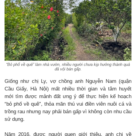
“Bỏ phố về quê” làm nhà vườn, nhiều người chưa kịp hưởng thành quả
đã vội bán gấp.
Giống như chị Ly, vợ chồng anh Nguyễn Nam (quận
Cầu Giấy, Hà Nội) mất nhiều thời gian và tâm huyết
mới tìm được mảnh đất ưng ý để thực hiện kế hoạch
“bỏ phố về quê”, thỏa mãn thú vui điền viên nuôi cá và
trồng rau nhưng nay phải bán gấp vì không còn nhu cầu
sử dụng.
Năm 2016, được người quen giới thiệu, anh chị về