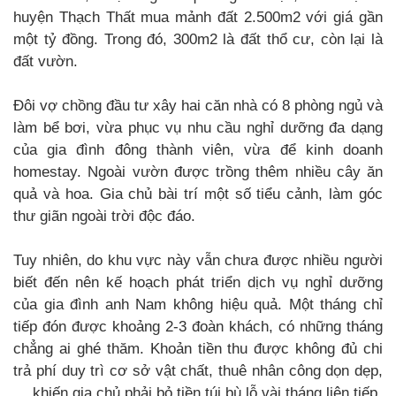
huyện Thạch Thất mua mảnh đất 2.500m2 với giá gần
một tỷ đồng. Trong đó, 300m2 là đất thổ cư, còn lại là
đất vườn.
Đôi vợ chồng đầu tư xây hai căn nhà có 8 phòng ngủ và
làm bể bơi, vừa phục vụ nhu cầu nghỉ dưỡng đa dạng
của gia đình đông thành viên, vừa để kinh doanh
homestay. Ngoài vườn được trồng thêm nhiều cây ăn
quả và hoa. Gia chủ bài trí một số tiểu cảnh, làm góc
thư giãn ngoài trời độc đáo.
Tuy nhiên, do khu vực này vẫn chưa được nhiều người
biết đến nên kế hoạch phát triển dịch vụ nghỉ dưỡng
của gia đình anh Nam không hiệu quả. Một tháng chỉ
tiếp đón được khoảng 2-3 đoàn khách, có những tháng
chẳng ai ghé thăm. Khoản tiền thu được không đủ chi
trả phí duy trì cơ sở vật chất, thuê nhân công dọn dẹp,
… khiến gia chủ phải bỏ tiền túi bù lỗ vài tháng liên tiếp.