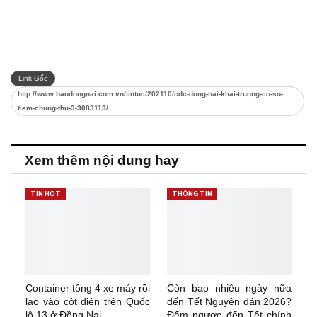
Link Gốc
http://www.baodongnai.com.vn/tintuc/202110/cdc-dong-nai-khai-truong-co-so-
tiem-chung-thu-3-3083113/
Xem thêm nội dung hay
TIN HOT
THÔNG TIN
Container tông 4 xe máy rồi
Còn bao nhiêu ngày nữa
lao vào cột điện trên Quốc
đến Tết Nguyên đán 2026?
lộ 13 ở Đồng Nai
Đếm ngược đến Tết chính