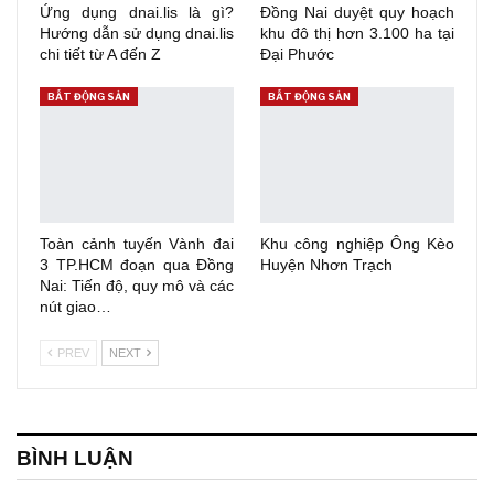
Ứng dụng dnai.lis là gì?
Đồng Nai duyệt quy hoạch
Hướng dẫn sử dụng dnai.lis
khu đô thị hơn 3.100 ha tại
chi tiết từ A đến Z
Đại Phước
BẤT ĐỘNG SẢN
BẤT ĐỘNG SẢN
Toàn cảnh tuyến Vành đai
Khu công nghiệp Ông Kèo
3 TP.HCM đoạn qua Đồng
Huyện Nhơn Trạch
Nai: Tiến độ, quy mô và các
nút giao…
PREV
NEXT
BÌNH LUẬN