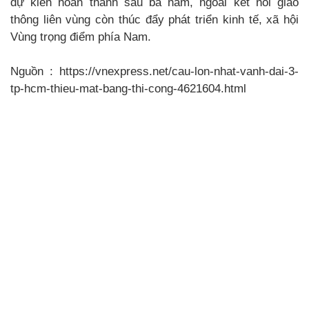
dự kiến hoàn thành sau ba năm, ngoài kết nối giao
thông liên vùng còn thúc đẩy phát triển kinh tế, xã hội
Vùng trọng điểm phía Nam.
Nguồn : https://vnexpress.net/cau-lon-nhat-vanh-dai-3-
tp-hcm-thieu-mat-bang-thi-cong-4621604.html