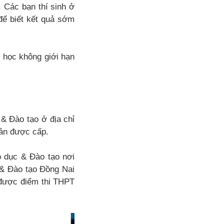
 Các bạn thí sinh ở
để biết kết quả sớm
i học không giới hạn
& Đào tạo ở địa chỉ
oản được cấp.
o dục & Đào tạo nơi
 & Đào tạo Đồng Nai
 được điểm thi THPT