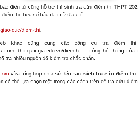
 báo điện tử cũng hỗ trợ thí sinh tra cứu điểm thi THPT 2
 điểm thi theo số báo danh ở địa chỉ
giao-duc/diem-thi
.
web khác cũng cung cấp công cụ tra điểm th
47.com, thptquocgia.edu.vn/diemthi…, cùng hệ thống của
thể tra nhiều nguồn để kiểm tra chắc chắn.
.com
vừa tổng hợp chia sẻ đến bạn
cách tra cứu điểm th
 có thể lựa chọn một trong các cách trên để tra cứu điểm 