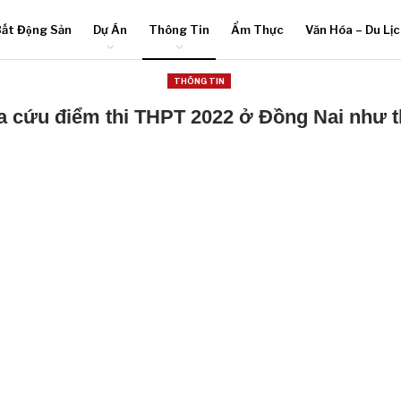
ất Động Sản
Dự Án
Thông Tin
Ẩm Thực
Văn Hóa – Du Lị
THÔNG TIN
a cứu điểm thi THPT 2022 ở Đồng Nai như 