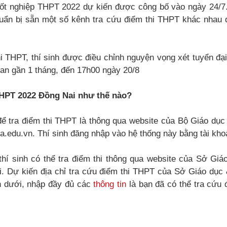
tốt nghiệp THPT 2022 dự kiến được công bố vào ngày 24/7.
uẩn bị sẵn một số kênh tra cứu điểm thi THPT khác nhau 
hi THPT, thí sinh được điều chỉnh nguyện vọng xét tuyển đạ
ian gần 1 tháng, đến 17h00 ngày 20/8
THPT 2022 Đồng Nai như thế nào?
ể tra điểm thi THPT là thông qua website của Bộ Giáo dục 
gia.edu.vn. Thí sinh đăng nhập vào hệ thống này bằng tài kh
thí sinh có thể tra điểm thi thông qua website của Sở Giá
i. Dự kiến địa chỉ tra cứu điểm thi THPT của Sở Giáo dục
n dưới, nhập đầy đủ các
thông tin
là bạn đã có thể tra cứu