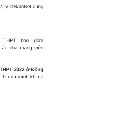
022; VietNamNet cung
i THPT bao gồm
 các nhà mạng viễn
i THPT 2022 ở Đồng
thi của mình khi có