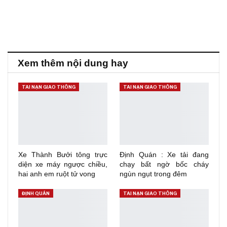
Xem thêm nội dung hay
TAI NẠN GIAO THÔNG
TAI NẠN GIAO THÔNG
Xe Thành Bưởi tông trực
Định Quán : Xe tải đang
diện xe máy ngược chiều,
chạy bất ngờ bốc cháy
hai anh em ruột tử vong
ngùn ngụt trong đêm
ĐỊNH QUÁN
TAI NẠN GIAO THÔNG