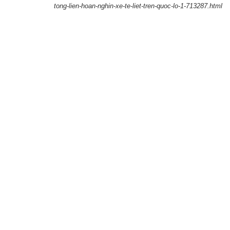
tong-lien-hoan-nghin-xe-te-liet-tren-quoc-lo-1-713287.html