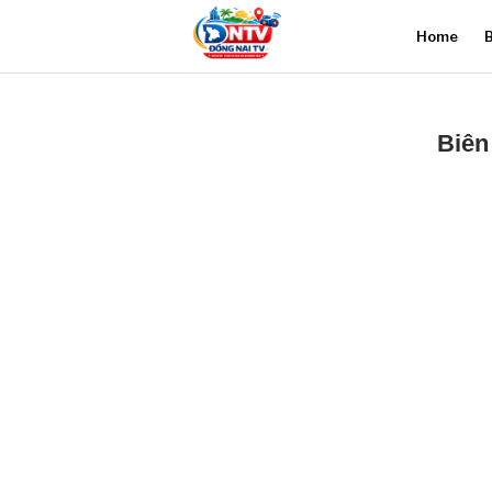
Home
B
Biên