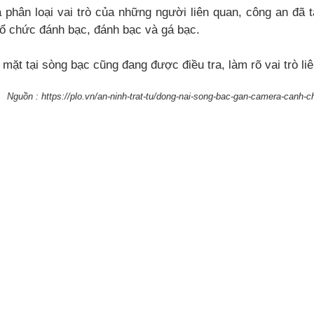
 phân loại vai trò của những người liên quan, công an đã 
 tổ chức đánh bạc, đánh bạc và gá bạc.
mặt tại sòng bạc cũng đang được điều tra, làm rõ vai trò li
Nguồn : https://plo.vn/an-ninh-trat-tu/dong-nai-song-bac-gan-camera-canh-