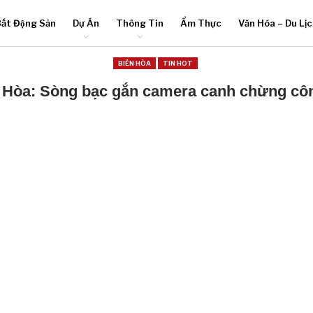
ất Động Sản
Dự Án
Thông Tin
Ẩm Thực
Văn Hóa – Du Lị
BIÊN HÒA
TIN HOT
 Hòa: Sòng bạc gắn camera canh chừng cô