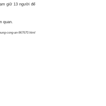
tạm giữ 13 người để
ên quan.
chung-cong-an-967670.html