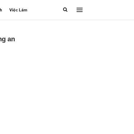
ch
Việc Làm
ng an