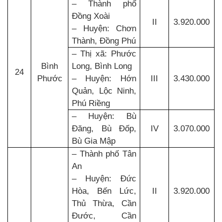
– Thành phố
Đồng Xoài
II
3.920.000
– Huyện: Chơn
Thành, Đồng Phú
– Thị xã: Phước
Bình
Long, Bình Long
24
Phước
– Huyện: Hớn
III
3.430.000
Quản, Lộc Ninh,
Phú Riềng
– Huyện: Bù
Đăng, Bù Đốp,
IV
3.070.000
Bù Gia Mập
– Thành phố Tân
An
– Huyện: Đức
Hòa, Bến Lức,
II
3.920.000
Thủ Thừa, Cần
Đước, Cần