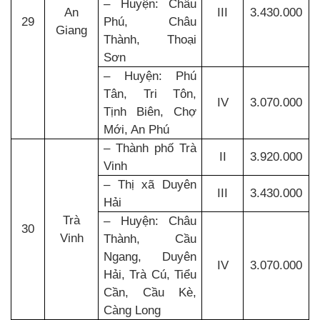
– Huyện: Châu
An
III
3.430.000
29
Phú, Châu
Giang
Thành, Thoại
Sơn
– Huyện: Phú
Tân, Tri Tôn,
IV
3.070.000
Tịnh Biên, Chợ
Mới, An Phú
– Thành phố Trà
II
3.920.000
Vinh
– Thị xã Duyên
III
3.430.000
Hải
Trà
– Huyện: Châu
30
Vinh
Thành, Cầu
Ngang, Duyên
IV
3.070.000
Hải, Trà Cú, Tiểu
Cần, Cầu Kè,
Càng Long