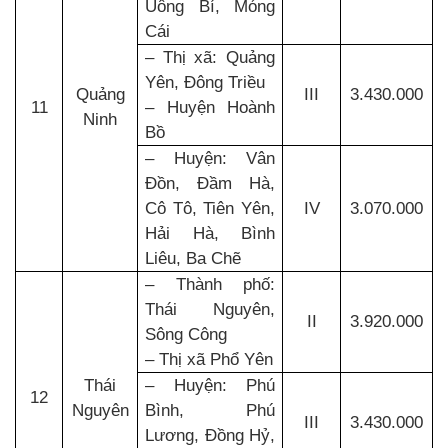
Uông Bí, Móng
Cái
– Thị xã: Quảng
Yên, Đông Triều
Quảng
III
3.430.000
11
– Huyện Hoành
Ninh
Bồ
– Huyện: Vân
Đồn, Đầm Hà,
Cô Tô, Tiên Yên,
IV
3.070.000
Hải Hà, Bình
Liêu, Ba Chẽ
– Thành phố:
Thái Nguyên,
II
3.920.000
Sông Công
– Thị xã Phổ Yên
Thái
– Huyện: Phú
12
Nguyên
Bình, Phú
III
3.430.000
Lương, Đồng Hỷ,