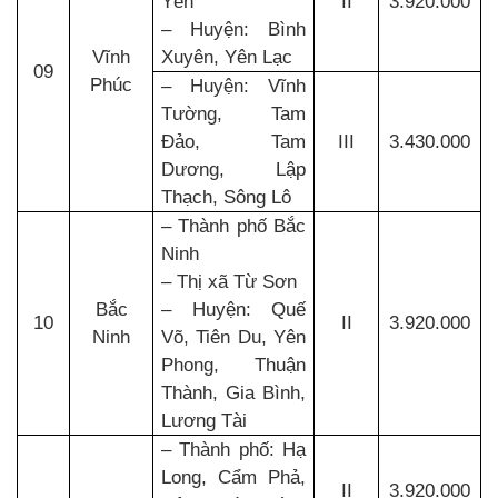
Yên
II
3.920.000
– Huyện: Bình
Vĩnh
Xuyên, Yên Lạc
09
Phúc
– Huyện: Vĩnh
Tường, Tam
Đảo, Tam
III
3.430.000
Dương, Lập
Thạch, Sông Lô
– Thành phố Bắc
Ninh
– Thị xã Từ Sơn
Bắc
– Huyện: Quế
10
II
3.920.000
Ninh
Võ, Tiên Du, Yên
Phong, Thuận
Thành, Gia Bình,
Lương Tài
– Thành phố: Hạ
Long, Cẩm Phả,
II
3.920.000