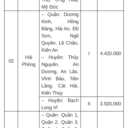
Mỹ Đức
– Quận: Dương
Kinh, Hồng
Bàng, Hải An, Đồ
Sơn, Ngô
Quyền, Lê Chân,
Kiến An
I
4.420.000
Hải
– Huyện: Thủy
02
Phòng
Nguyên, An
Dương, An Lão,
Vĩnh Bảo, Tiên
Lãng, Cát Hải,
Kiến Thụy
– Huyện: Bạch
II
3.920.000
Long Vĩ
– Quận: Quận 1,
Quận 2, Quận 3,