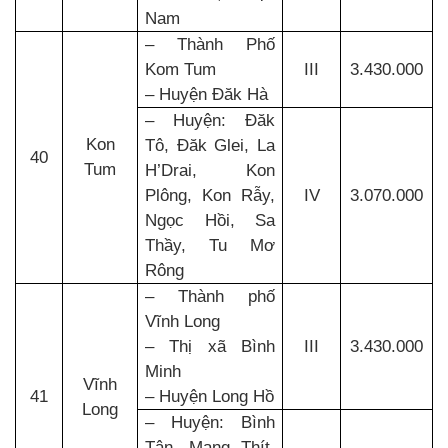
Nam
– Thành Phố
Kom Tum
III
3.430.000
– Huyện Đăk Hà
– Huyện: Đăk
Kon
Tô, Đăk Glei, La
40
Tum
H’Drai, Kon
Plông, Kon Rẫy,
IV
3.070.000
Ngọc Hồi, Sa
Thầy, Tu Mơ
Rông
– Thành phố
Vĩnh Long
– Thị xã Bình
III
3.430.000
Minh
Vĩnh
41
– Huyện Long Hồ
Long
– Huyện: Bình
Tân, Mang Thít,