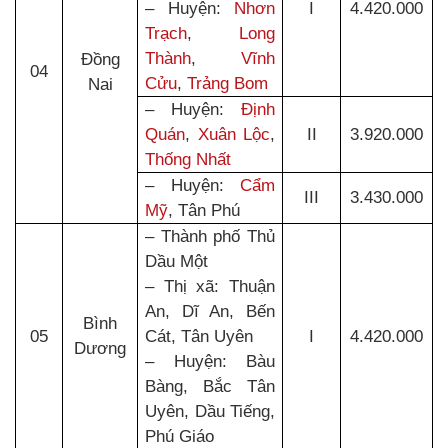
– Huyện:
Nhơn
I
4.420.000
Trạch
,
Long
Thành
,
Vĩnh
Đồng
04
Cửu
,
Trảng Bom
Nai
– Huyện:
Định
Quán
,
Xuân Lộc
,
II
3.920.000
Thống Nhất
– Huyện:
Cẩm
III
3.430.000
Mỹ
, Tân Phú
– Thành phố Thủ
Dầu Một
– Thị xã: Thuận
An, Dĩ An, Bến
Bình
05
Cát, Tân Uyên
I
4.420.000
Dương
– Huyện: Bàu
Bàng, Bắc Tân
Uyên, Dầu Tiếng,
Phú Giáo