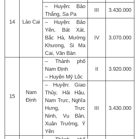
– Huyện: Bảo
III
3.430.000
Thắng, Sa Pa
14
Lào Cai
– Huyện: Bảo
Yên, Bát Xát,
Bắc Hà, Mường
IV
3.070.000
Khương, Si Ma
Cai, Văn Bàn
– Thành phố
Nam Định
II
3.920.000
– Huyện Mỹ Lộc
– Huyện: Giao
Nam
Thủy, Hải Hậu,
15
Định
Nam Trực, Nghĩa
Hưng, Trực
III
3.430.000
Ninh, Vụ Bản,
Xuân Trường, Ý
Yên