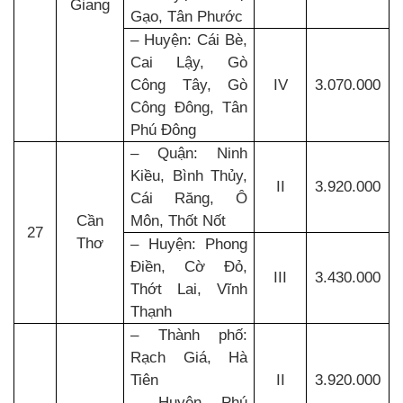
Giang
Gạo, Tân Phước
– Huyện: Cái Bè,
Cai Lậy, Gò
Công Tây, Gò
IV
3.070.000
Công Đông, Tân
Phú Đông
– Quận: Ninh
Kiều, Bình Thủy,
II
3.920.000
Cái Răng, Ô
Cần
Môn, Thốt Nốt
27
Thơ
– Huyện: Phong
Điền, Cờ Đỏ,
III
3.430.000
Thớt Lai, Vĩnh
Thạnh
– Thành phố:
Rạch Giá, Hà
Tiên
II
3.920.000
– Huyện Phú