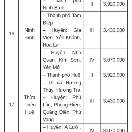
– Thành phố
II
3.920.000
Ninh Bình
– Thành phố Tam
Điệp
Ninh
– Huyện: Gia
III
3.430.000
16
Bình
Viễn, Yên Khánh,
Hoa Lư
– Huyện: Nho
Quan, Kim Sơn,
IV
3.070.000
Yên Mô
– Thành phố Huế
II
3.920.000
– Thị xã: Hương
Thủy, Hương Trà
Thừa
– Huyện: Phú
III
3.430.000
17
Thiên
Lộc, Phong Điền,
Huế
Quảng Điền, Phú
Vang
– Huyện: A Lưới,
IV
3.070.000