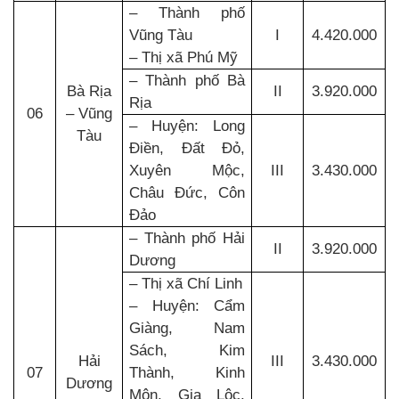
– Thành phố
Vũng Tàu
I
4.420.000
– Thị xã Phú Mỹ
– Thành phố Bà
Bà Rịa
II
3.920.000
Rịa
06
– Vũng
– Huyện: Long
Tàu
Điền, Đất Đỏ,
Xuyên Mộc,
III
3.430.000
Châu Đức, Côn
Đảo
– Thành phố Hải
II
3.920.000
Dương
– Thị xã Chí Linh
– Huyện: Cẩm
Giàng, Nam
Sách, Kim
Hải
III
3.430.000
07
Thành, Kinh
Dương
Môn, Gia Lộc,