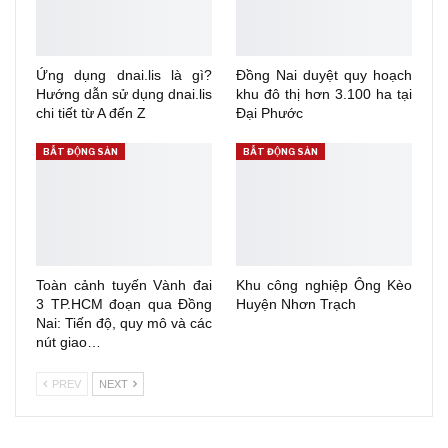
Ứng dụng dnai.lis là gì?
Đồng Nai duyệt quy hoạch
Hướng dẫn sử dụng dnai.lis
khu đô thị hơn 3.100 ha tại
chi tiết từ A đến Z
Đại Phước
BẤT ĐỘNG SẢN
BẤT ĐỘNG SẢN
Toàn cảnh tuyến Vành đai
Khu công nghiệp Ông Kèo
3 TP.HCM đoạn qua Đồng
Huyện Nhơn Trạch
Nai: Tiến độ, quy mô và các
nút giao…
PREV
NEXT