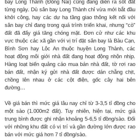
bay Long Thành (Đồng Nai) cũng đang diễn ra sốt đất
từng ngày. Dù sân bay Long Thành chỉ vừa mới bắt đầu
khởi công, hay các dự hạ tầng giao thông kết nối với
sân bay chỉ đang trong quá trình triển khai, nhưng “cò”
đất đã đẩy giá tăng chóng mặt. Đơn cử như các khu
vực thuộc các xã gần với vị trí đặt sân bay là Bàu Cạn,
Bình Sơn hay Lộc An thuộc huyện Long Thành, các
hoạt động môi giới nhà đất đang hoạt động nhộn nhịp.
Hàng loạt biển quảng cáo mua bán nhà đất, tờ rơi rao
bán đất, nhận ký gửi nhà đất được dán chằng chịt,
chồng lên nhau ở các cột điện, gốc cây hai bên
đường…
Về giá bán thì mức giá lâu nay chỉ từ 3-3,5 tỉ đồng cho
một sào (1.000m2 đất). Tuy nhiên, hiện tại, mức giá
trung bình được ghi nhận khoảng 5-6,5 tỉ đồng/sào. Đối
với những khu đất có vị trí và gần đường lớn được rao
bán với mức giá hơn 7 tỉ đồng/sào.