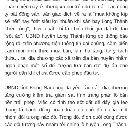
Thành hiện nay ở những xã nói trên được các các công
ty bất động sản, sàn giao dịch vẽ ra là “mua không kịp
sẽ hết” hay “đất siêu lợi nhuận khi sân bay Long Thành
khởi công”, thực chất chỉ là chiêu thổi giá đất để tạo
“sốt ảo”. UBND huyện Long Thành từng có thông báo
rộng rãi trên phương tiện thông tin đại chúng, cắm biển
cấm mọi hình thức mua bán, làm hạ tầng, tự ý tách
thửa… tại địa phương các xã trên địa bàn huyện nhằm
ngăn chặn một số đối tượng lừa bán đất dự án cho
người dân khi chưa được cấp phép đầu tư.
UBND tỉnh Đồng Nai cũng đã yêu cầu các địa phương
tăng cường kiểm tra, giám sát tình trạng phân lô bán
nền trái phép. Việc cố tình tạo sốt đất để đẩy giá leo
thang là hành động hoàn toàn có chủ đích của một
nhóm đối tượng nào đó. Trong đó, đích cuối cùng được
các đối tượng này nhắm tới chính là huyện Long Thành.