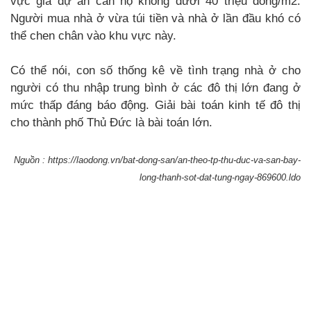
vực giá dự án căn hộ không dưới 40 triệu đồng/m2.
Người mua nhà ở vừa túi tiền và nhà ở lần đầu khó có
thể chen chân vào khu vực này.
Có thể nói, con số thống kê về tình trạng nhà ở cho
người có thu nhập trung bình ở các đô thị lớn đang ở
mức thấp đáng báo động. Giải bài toán kinh tế đô thị
cho thành phố Thủ Đức là bài toán lớn.
Nguồn : https://laodong.vn/bat-dong-san/an-theo-tp-thu-duc-va-san-bay-
long-thanh-sot-dat-tung-ngay-869600.ldo