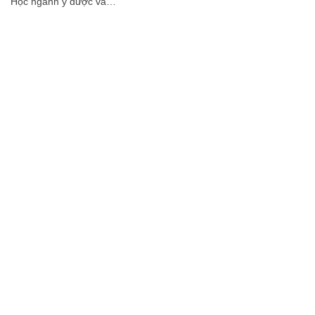
Học ngành y dược và…